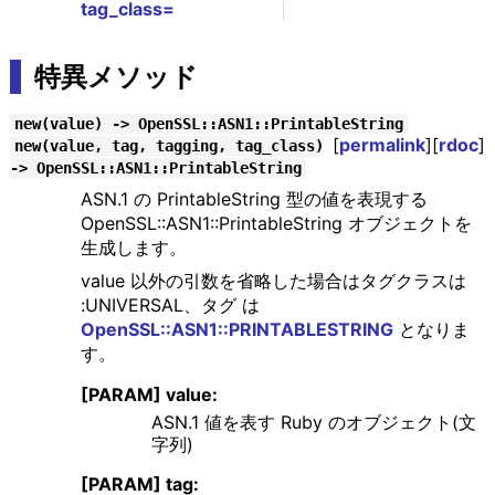
tag_class=
特異メソッド
new(value) -> OpenSSL::ASN1::PrintableString
[
permalink
][
rdoc
]
new(value, tag, tagging, tag_class)
-> OpenSSL::ASN1::PrintableString
ASN.1 の PrintableString 型の値を表現する
OpenSSL::ASN1::PrintableString オブジェクトを
生成します。
value 以外の引数を省略した場合はタグクラスは
:UNIVERSAL、タグ は
OpenSSL::ASN1::PRINTABLESTRING
となりま
す。
[PARAM] value:
ASN.1 値を表す Ruby のオブジェクト(文
字列)
[PARAM] tag: