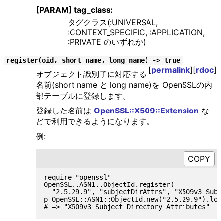
[PARAM] tag_class:
タグクラス(:UNIVERSAL,
:CONTEXT_SPECIFIC, :APPLICATION,
:PRIVATE のいずれか)
register(oid, short_name, long_name) -> true
[
permalink
][
rdoc
]
オブジェクト識別子に対応する
名前(short name と long name)を OpenSSLの内
部テーブルに登録します。
登録した名前は
OpenSSL::X509::Extension
な
どで利用できるようになります。
例:
require "openssl"

OpenSSL::ASN1::ObjectId.register(

  "2.5.29.9", "subjectDirAttrs", "X509v3 Subj
p OpenSSL::ASN1::ObjectId.new("2.5.29.9").lon