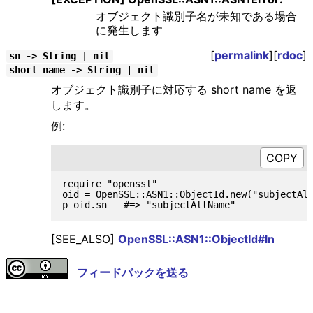
オブジェクト識別子名が未知である場合
に発生します
[
permalink
][
rdoc
]
sn -> String | nil
short_name -> String | nil
オブジェクト識別子に対応する short name を返
します。
例:
require "openssl"

oid = OpenSSL::ASN1::ObjectId.new("subjectAlt
[SEE_ALSO]
OpenSSL::ASN1::ObjectId#ln
フィードバックを送る