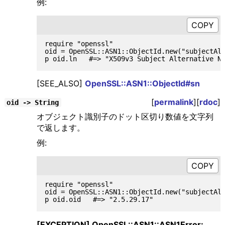
例:
require "openssl"

oid = OpenSSL::ASN1::ObjectId.new("subjectAlt
[SEE_ALSO]
OpenSSL::ASN1::ObjectId#sn
[
permalink
][
rdoc
]
oid -> String
オブジェクト識別子のドット区切り数値を文字列
で返します。
例:
require "openssl"

oid = OpenSSL::ASN1::ObjectId.new("subjectAlt
[EXCEPTION] OpenSSL::ASN1::ASN1Error: