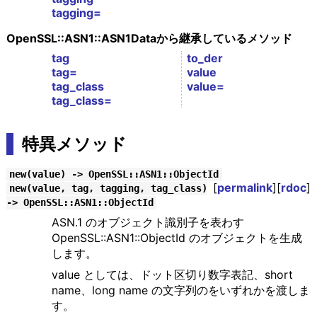
tagging=
OpenSSL::ASN1::ASN1Dataから継承しているメソッド
tag
to_der
tag=
value
tag_class
value=
tag_class=
特異メソッド
new(value) -> OpenSSL::ASN1::ObjectId
[
permalink
][
rdoc
]
new(value, tag, tagging, tag_class)
-> OpenSSL::ASN1::ObjectId
ASN.1 のオブジェクト識別子を表わす
OpenSSL::ASN1::ObjectId のオブジェクトを生成
します。
value としては、ドット区切り数字表記、short
name、long name の文字列のをいずれかを渡しま
す。