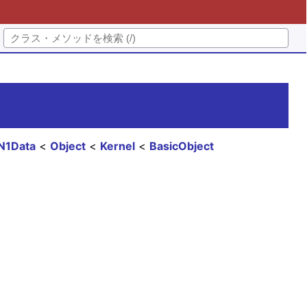
N1Data
Object
Kernel
BasicObject