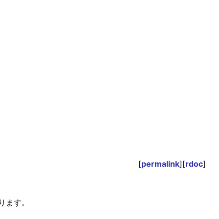
[
permalink
][
rdoc
]
ります。