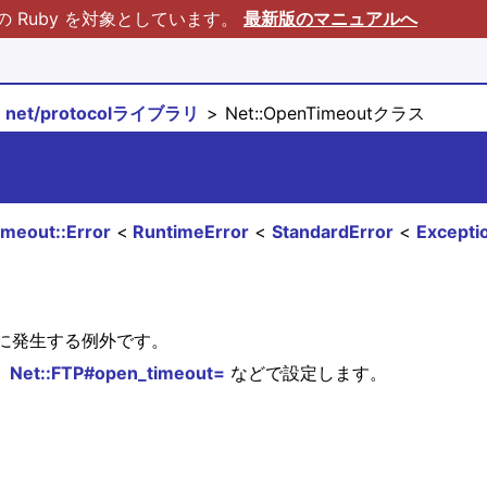
Ruby を対象としています。
最新版のマニュアルへ
net/protocolライブラリ
Net::OpenTimeoutクラス
imeout::Error
RuntimeError
StandardError
Excepti
に発生する例外です。
、
Net::FTP#open_timeout=
などで設定します。