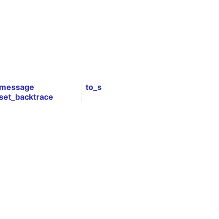
message
to_s
set_backtrace