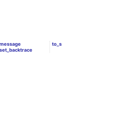
message
to_s
set_backtrace