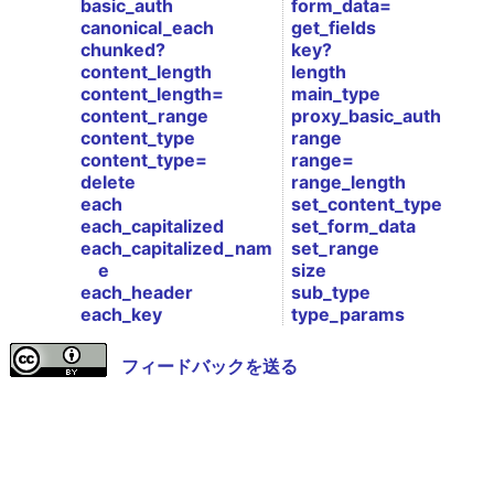
basic_auth
form_data=
canonical_each
get_fields
chunked?
key?
content_length
length
content_length=
main_type
content_range
proxy_basic_auth
content_type
range
content_type=
range=
delete
range_length
each
set_content_type
each_capitalized
set_form_data
each_capitalized_nam
set_range
e
size
each_header
sub_type
each_key
type_params
フィードバックを送る