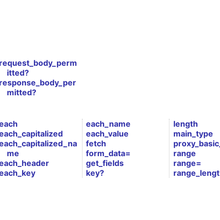
request_body_perm
itted?
response_body_per
mitted?
each
each_name
length
each_capitalized
each_value
main_type
each_capitalized_na
fetch
proxy_basic
me
form_data=
range
each_header
get_fields
range=
each_key
key?
range_leng