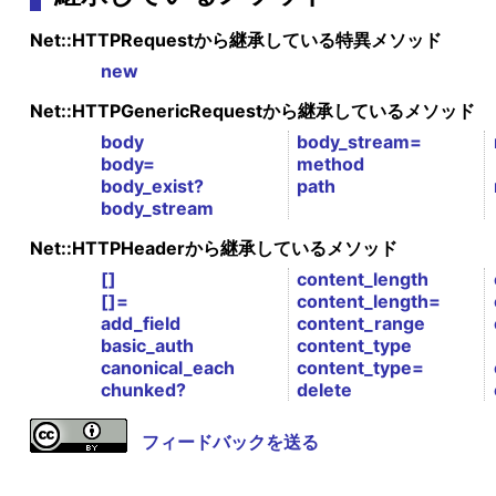
Net::HTTPRequestから継承している特異メソッド
new
Net::HTTPGenericRequestから継承しているメソッド
body
body_stream=
body=
method
body_exist?
path
body_stream
Net::HTTPHeaderから継承しているメソッド
[]
content_length
[]=
content_length=
add_field
content_range
basic_auth
content_type
canonical_each
content_type=
chunked?
delete
フィードバックを送る