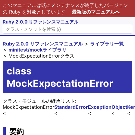
このマニュアルは既にメンテナンスが終了したバージョン
の Ruby を対象としています。
最新版のマニュアルへ
Ruby 2.0.0 リファレンスマニュアル
Ruby 2.0.0 リファレンスマニュアル
ライブラリ一覧
minitest/mockライブラリ
MockExpectationErrorクラス
class
MockExpectationError
クラス・モジュールの継承リスト:
MockExpectationError
StandardError
Exception
Object
Ker
要約