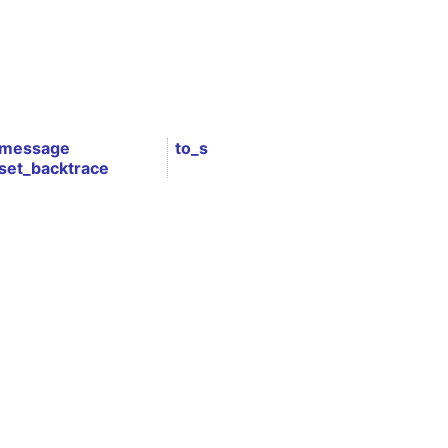
message
to_s
set_backtrace