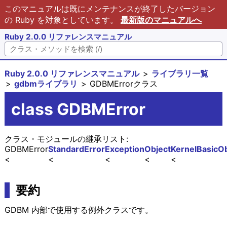
このマニュアルは既にメンテナンスが終了したバージョン
の Ruby を対象としています。
最新版のマニュアルへ
Ruby 2.0.0 リファレンスマニュアル
Ruby 2.0.0 リファレンスマニュアル
ライブラリ一覧
gdbmライブラリ
GDBMErrorクラス
class GDBMError
クラス・モジュールの継承リスト:
GDBMError
StandardError
Exception
Object
Kernel
BasicOb
要約
GDBM 内部で使用する例外クラスです。