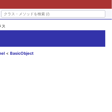
クラス
nel
BasicObject