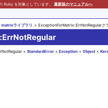
Ruby を対象としています。
最新版のマニュアルへ
matrixライブラリ
ExceptionForMatrix::ErrNotRegular
::ErrNotRegular
rrNotRegular
StandardError
Exception
Object
Ker
。