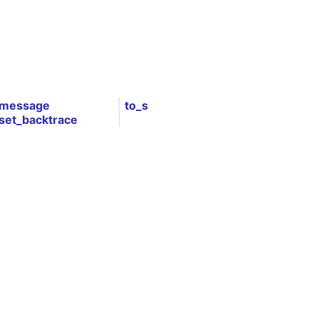
message
to_s
set_backtrace