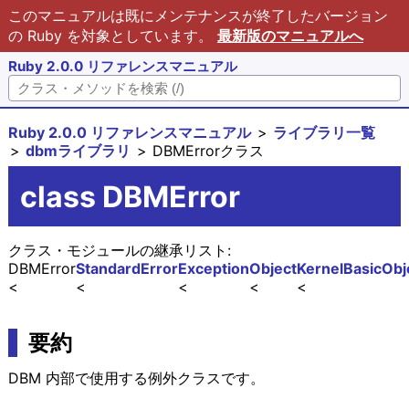
このマニュアルは既にメンテナンスが終了したバージョン
の Ruby を対象としています。
最新版のマニュアルへ
Ruby 2.0.0 リファレンスマニュアル
Ruby 2.0.0 リファレンスマニュアル
ライブラリ一覧
dbmライブラリ
DBMErrorクラス
class DBMError
クラス・モジュールの継承リスト:
DBMError
StandardError
Exception
Object
Kernel
BasicObj
要約
DBM 内部で使用する例外クラスです。