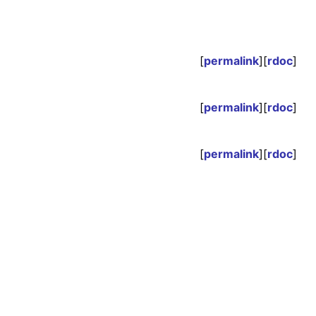
[
permalink
][
rdoc
]
[
permalink
][
rdoc
]
[
permalink
][
rdoc
]