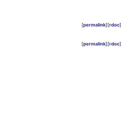
[
permalink
][
rdoc
]
[
permalink
][
rdoc
]