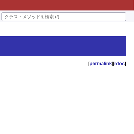
[
permalink
][
rdoc
]