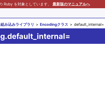
Ruby を対象としています。
最新版のマニュアルへ
組み込みライブラリ
Encodingクラス
default_internal=
g.default_internal=