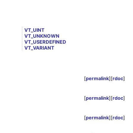
VT_UINT
VT_UNKNOWN
VT_USERDEFINED
VT_VARIANT
[
permalink
][
rdoc
]
[
permalink
][
rdoc
]
[
permalink
][
rdoc
]