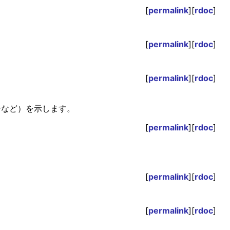
[
permalink
][
rdoc
]
[
permalink
][
rdoc
]
[
permalink
][
rdoc
]
合など）を示します。
[
permalink
][
rdoc
]
[
permalink
][
rdoc
]
[
permalink
][
rdoc
]