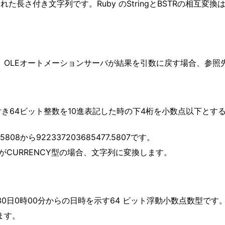
れた長さ付き文字列です。Ruby のStringとBSTRの相互変換は
です。OLEオートメーションサーバが結果を引数に戻す場合、参
符号付き64ビット整数を10進表記した時の下4桁を小数点以下
5808から922337203685477.5807です。
がCURRENCY型の場合、文字列に変換します。
月30日0時00分からの日時を示す64 ビット浮動小数点数型です
します。