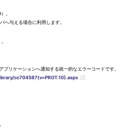
9）。
サーバへ与える場合に利用します。
）。
ビスがアプリケーションへ通知する統一的なエラーコードです。
library/cc704587(v=PROT.10).aspx
。
。
）。