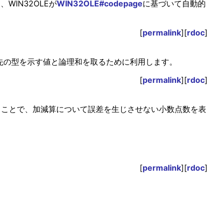
、WIN32OLEが
WIN32OLE#codepage
に基づいて自動的
[
permalink
][
rdoc
]
照先の型を示す値と論理和を取るために利用します。
[
permalink
][
rdoc
]
とすることで、加減算について誤差を生じさせない小数点数を表
[
permalink
][
rdoc
]
。