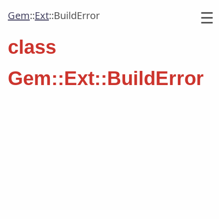
☰
Gem
::
Ext
::
BuildError
class
Gem::Ext::BuildError