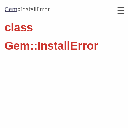
☰
Gem
::
InstallError
class
Gem::InstallError