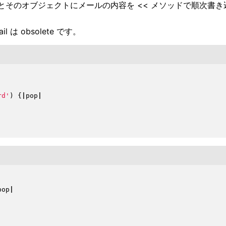
とそのオブジェクトにメールの内容を << メソッドで順次書
il は obsolete です。
rd'
)
{
|
pop
|
pop
|