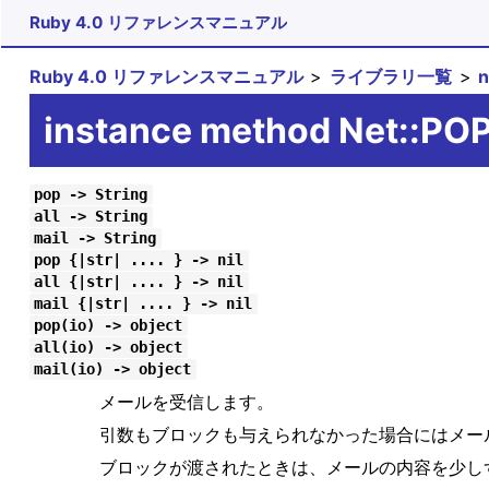
Ruby 4.0 リファレンスマニュアル
Ruby 4.0 リファレンスマニュアル
ライブラリ一覧
instance method Net::POP
pop -> String
all -> String
mail -> String
pop {|str| .... } -> nil
all {|str| .... } -> nil
mail {|str| .... } -> nil
pop(io) -> object
all(io) -> object
mail(io) -> object
メールを受信します。
引数もブロックも与えられなかった場合にはメー
ブロックが渡されたときは、メールの内容を少し