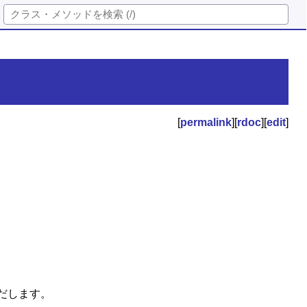
[
permalink
][
rdoc
][
edit
]
だします。