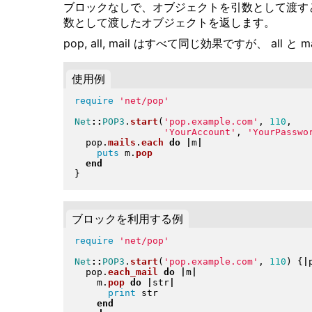
ブロックなしで、オブジェクトを引数として渡す
数として渡したオブジェクトを返します。
pop, all, mail はすべて同じ効果ですが、 all と ma
使用例
require
'net/pop'
Net
::
POP3
.
start
(
'pop.example.com'
, 
110
,

'YourAccount'
, 
'YourPasswo
  pop
.
mails
.
each
do
|
m
|
puts
 m
.
pop
end
}
ブロックを利用する例
require
'net/pop'
Net
::
POP3
.
start
(
'pop.example.com'
, 
110
)
{
|
  pop
.
each_mail
do
|
m
|
    m
.
pop
do
|
str
|
print
 str

end