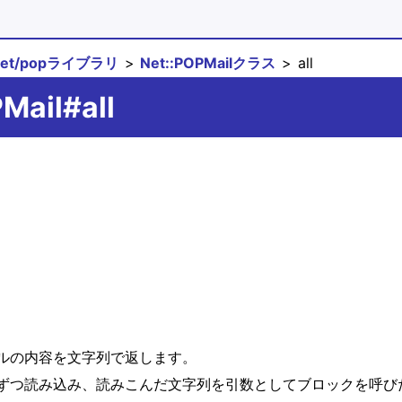
net/popライブラリ
Net::POPMailクラス
all
Mail#all
ルの内容を文字列で返します。
ずつ読み込み、読みこんだ文字列を引数としてブロックを呼び