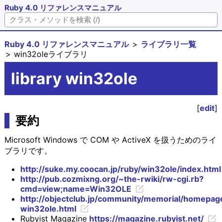
Ruby 4.0 リファレンスマニュアル
Ruby 4.0 リファレンスマニュアル
ライブラリ一覧
win32oleライブラリ
library win32ole
[
edit
]
要約
Microsoft Windows で COM や ActiveX を扱うためのライ
ブラリです。
http://suke.my.coocan.jp/ruby/win32ole/index.html
http://pub.cozmixng.org/~the-rwiki/rw-cgi.rb?
cmd=view;name=Win32OLE
http://objectclub.jp/community/memorial/homepage
win32ole.html
Rubyist Magazine
https://magazine.rubyist.net/