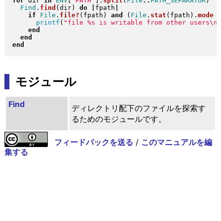
for
 dir 
in
ENV
[
'PATH'
]
.
split
(
File
::
PATH_SEPARATOR
)
Find
.
find
(
dir
)
do
|
fpath
|
if
File
.
file?
(
fpath
)
and
(
File
.
stat
(
fpath
)
.
mode
printf
(
"
file %s is writable from other users\n
end
end
end
モジュール
Find
ディレクトリ配下のファイルを探索す
るためのモジュールです。
フィードバックを送る
/
このマニュアルを編
集する