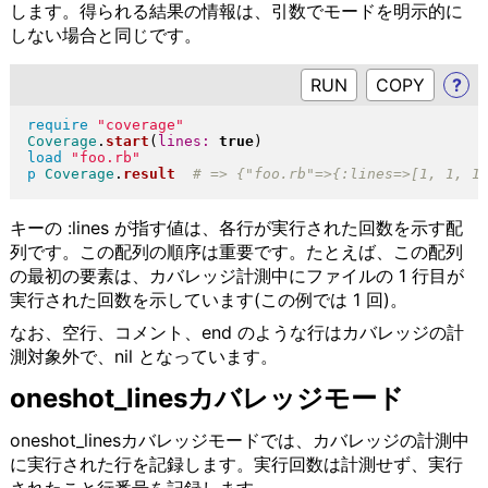
します。得られる結果の情報は、引数でモードを明示的に
しない場合と同じです。
RUN
?
require
"
coverage
"
Coverage
.
start
(
lines:
true
)
load
"
foo.rb
"
p
Coverage
.
result
キーの :lines が指す値は、各行が実行された回数を示す配
列です。この配列の順序は重要です。たとえば、この配列
の最初の要素は、カバレッジ計測中にファイルの 1 行目が
実行された回数を示しています(この例では 1 回)。
なお、空行、コメント、end のような行はカバレッジの計
測対象外で、nil となっています。
oneshot_linesカバレッジモード
oneshot_linesカバレッジモードでは、カバレッジの計測中
に実行された行を記録します。実行回数は計測せず、実行
されたこと行番号を記録します。