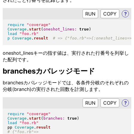
RUN
?
require
"
coverage
"
Coverage
.
start
(
oneshot_lines:
true
)
load
"
foo.rb
"
p
Coverage
.
result
oneshot_linesキーの指す値は、実行された行番号を列挙し
た配列です。
branchesカバレッジモード
branchesカバレッジモードでは、各条件分岐のそれぞれの
分岐(branch)の実行された回数を計測します。
RUN
?
require
"
coverage
"
Coverage
.
start
(
branches:
true
)
load
"
foo.rb
"
pp 
Coverage
.
result