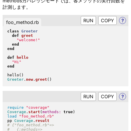
methodsカバレッジモードでは、各メソッドの実行回数を
計測します。
RUN
?
foo_method.rb
class
Greeter
def
greet
"
welcome!
"
end
end
def
hello
"
Hi
"
end
hello
(
)
Greeter
.
new
.
greet
(
)
RUN
?
require
"
coverage
"
Coverage
.
start
(
methods:
true
)
load
"
foo_method.rb
"
pp 
Coverage
.
result