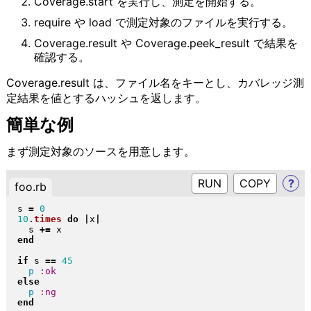
Coverage.start を実行し、測定を開始する。
require や load で測定対象のファイルを実行する。
Coverage.result や Coverage.peek_result で結果を
確認する。
Coverage.result は、ファイル名をキーとし、カバレッジ測
定結果を値とするハッシュを返します。
簡単な例
まず測定対象のソースを用意します。
RUN
?
foo.rb
s 
=
0
10
.
times
do
|
x
|
  s 
+=
end
if
 s 
==
45
p
:ok
else
p
:ng
end