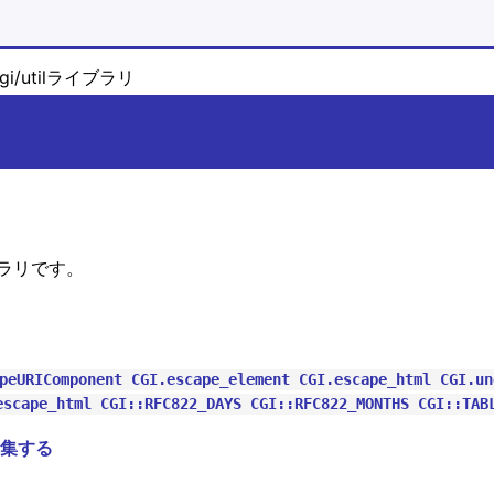
gi/utilライブラリ
ブラリです。
peURIComponent
CGI.escape_element
CGI.escape_html
CGI.un
escape_html
CGI::RFC822_DAYS
CGI::RFC822_MONTHS
CGI::TAB
集する