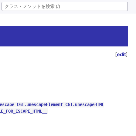
[
edit
]
escape
CGI.unescapeElement
CGI.unescapeHTML
LE_FOR_ESCAPE_HTML__