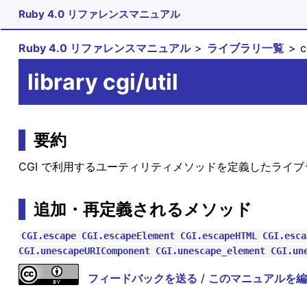
Ruby 4.0 リファレンスマニュアル
Ruby 4.0 リファレンスマニュアル
ライブラリ一覧
c
library cgi/util
要約
CGI で利用するユーティリティメソッドを定義したライ
追加・再定義されるメソッド
CGI.escape
CGI.escapeElement
CGI.escapeHTML
CGI.esca
CGI.unescapeURIComponent
CGI.unescape_element
CGI.un
フィードバックを送る
/
このマニュアルを編