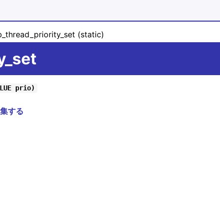
_thread_priority_set (static)
y_set
LUE prio)
集する