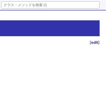
[
edit
]