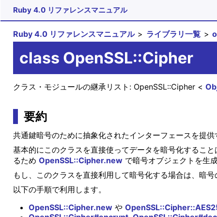
Ruby 4.0 リファレンスマニュアル
Ruby 4.0 リファレンスマニュアル
ライブラリ一覧
class OpenSSL::Cipher
クラス・モジュールの継承リスト:
OpenSSL::Cipher
Ob
要約
共通鍵暗号のために抽象化されたインターフェースを提供
基本的にこのクラスを直接使ってデータを暗号化すること
るため
OpenSSL::Cipher.new
で暗号オブジェクトを生成
もし、このクラスを直接利用して暗号化する場合は、暗号の鍵や IV
以下の手順で利用します。
OpenSSL::Cipher.new
や
OpenSSL::Cipher::AES
OpenSSL::Cipher#encrypt
,
OpenSSL::Cipher#dec