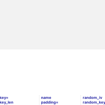
key=
name
random_iv
key_len
padding=
random_ke