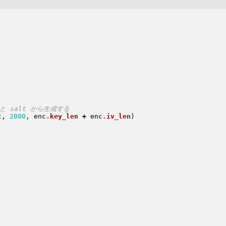
t, 
2000
, enc
.
key_len
+
 enc
.
iv_len
)