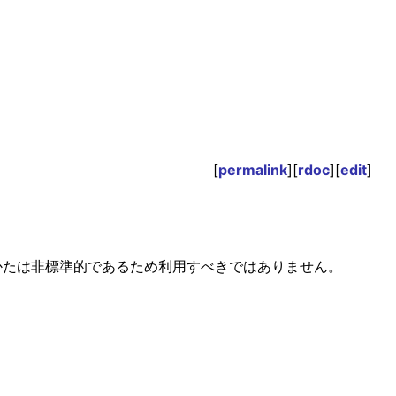
[
permalink
][
rdoc
][
edit
]
やりかたは非標準的であるため利用すべきではありません。