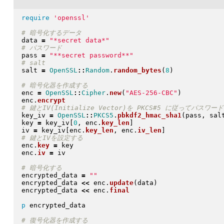
require
'openssl'
data 
=
"
*secret data*
"
pass 
=
"
**secret password**
"
salt 
=
OpenSSL
::
Random
.
random_bytes
(
8
)
enc 
=
OpenSSL
::
Cipher
.
new
(
"
AES-256-CBC
"
)
enc
.
encrypt
key_iv 
=
OpenSSL
::
PKCS5
.
pbkdf2_hmac_sha1
(
pass, sal
key 
=
 key_iv
[
0
, enc
.
key_len
]
iv 
=
 key_iv
[
enc
.
key_len
, enc
.
iv_len
]
enc
.
key
=
 key

enc
.
iv
=
 iv

encrypted_data 
=
"
"
encrypted_data 
<<
 enc
.
update
(
data
)
encrypted_data 
<<
 enc
.
final
p
 encrypted_data
