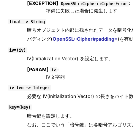
[EXCEPTION]
:
OpenSSL::Cipher::CipherError
準備に失敗した場合に発生します
final -> String
暗号オブジェクト内部に残されたデータを暗号化
パディング(
OpenSSL::Cipher#padding=
)を有
iv=(iv)
IV(Initialization Vector) を設定します。
[PARAM]
:
iv
IV文字列
iv_len -> Integer
必要な IV(Initialization Vector) の長さを
key=(key)
暗号鍵を設定します。
なお、ここでいう「暗号鍵」は各暗号アルゴリズ