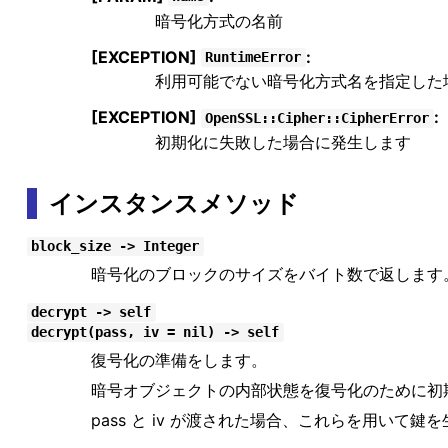
暗号化方式の名前
[EXCEPTION]
:
RuntimeError
利用可能でない暗号化方式名を指定した
[EXCEPTION]
:
OpenSSL::Cipher::CipherError
初期化に失敗した場合に発生します
インスタンスメソッド
block_size -> Integer
暗号化のブロックのサイズをバイト数で返します
decrypt -> self
decrypt(pass, iv = nil) -> self
復号化の準備をします。
暗号オブジェクトの内部状態を復号化のために初
pass と iv が渡された場合、これらを用い