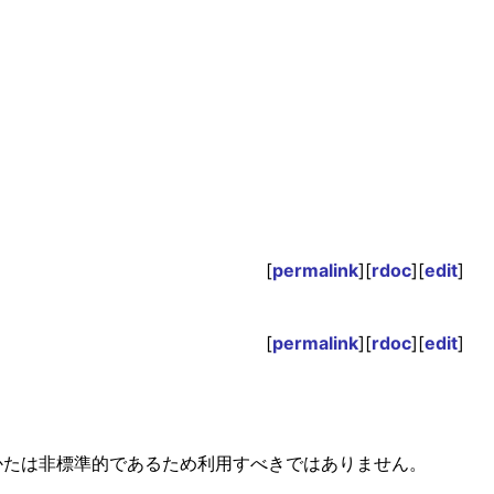
[
permalink
][
rdoc
][
edit
]
[
permalink
][
rdoc
][
edit
]
やりかたは非標準的であるため利用すべきではありません。