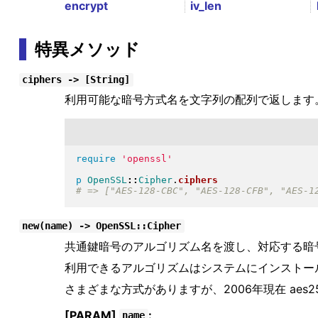
encrypt
iv_len
特異メソッド
ciphers -> [String]
利用可能な暗号方式名を文字列の配列で返します
require
'openssl'
p
OpenSSL
::
Cipher
.
ciphers
new(name) -> OpenSSL::Cipher
共通鍵暗号のアルゴリズム名を渡し、対応する暗
利用できるアルゴリズムはシステムにインストールさ
さまざまな方式がありますが、2006年現在 aes256
[PARAM]
:
name