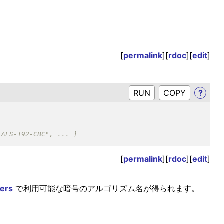
[
permalink
][
rdoc
][
edit
]
RUN
?
[
permalink
][
rdoc
][
edit
]
hers
で利用可能な暗号のアルゴリズム名が得られます。