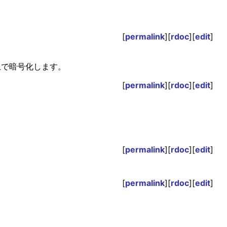
[
permalink
][
rdoc
][
edit
]
上で暗号化します。
[
permalink
][
rdoc
][
edit
]
[
permalink
][
rdoc
][
edit
]
[
permalink
][
rdoc
][
edit
]