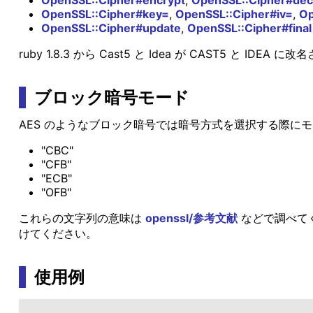
OpenSSL::Cipher#key=
,
OpenSSL::Cipher#iv=
,
Op
OpenSSL::Cipher#update
,
OpenSSL::Cipher#final
ruby 1.8.3 から Cast5 と Idea が CAST5 と IDEA 
ブロック暗号モード
AES のようなブロック暗号では暗号方式を選択する際
"CBC"
"CFB"
"ECB"
"OFB"
これらの文字列の意味は
openssl/参考文献
などで調べてく
けてください。
使用例