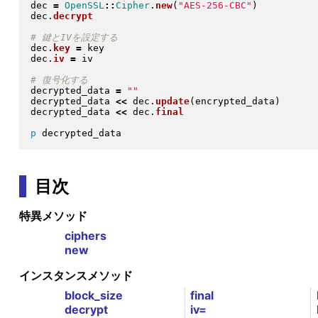
dec 
=
OpenSSL
::
Cipher
.
new
(
"
AES-256-CBC
"
)
dec
.
decrypt
dec
.
key
=
 key

dec
.
iv
=
 iv

decrypted_data 
=
"
"
decrypted_data 
<<
 dec
.
update
(
encrypted_data
)
decrypted_data 
<<
 dec
.
final
p
目次
特異メソッド
ciphers
new
インスタンスメソッド
block_size
final
decrypt
iv=