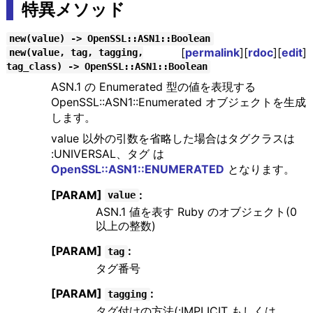
特異メソッド
new(value) -> OpenSSL::ASN1::Boolean
[
permalink
][
rdoc
][
edit
]
new(value, tag, tagging,
tag_class) -> OpenSSL::ASN1::Boolean
ASN.1 の Enumerated 型の値を表現する
OpenSSL::ASN1::Enumerated オブジェクトを生成
します。
value 以外の引数を省略した場合はタグクラスは
:UNIVERSAL、タグ は
OpenSSL::ASN1::ENUMERATED
となります。
[PARAM]
:
value
ASN.1 値を表す Ruby のオブジェクト(0
以上の整数)
[PARAM]
:
tag
タグ番号
[PARAM]
:
tagging
タグ付けの方法(:IMPLICIT もしくは