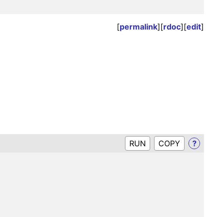
[
permalink
][
rdoc
][
edit
]
RUN
?