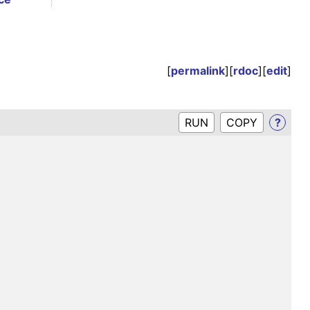
[
permalink
][
rdoc
][
edit
]
RUN
?