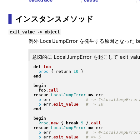
インスタンスメソッド
exit_value -> object
例外 LocalJumpError を発生する原因となった b
意図的に LocalJumpError を起こして exit_va
def
foo
proc
{
return
10
}
end
begin
  foo
.
call
rescue
LocalJumpError
=>
 err

p
 err              
p
 err
.
exit_value
end
begin
Proc
.
new
{
break
5
}
.
call
rescue
LocalJumpError
=>
 err

p
 err              
p
 err
.
exit_value