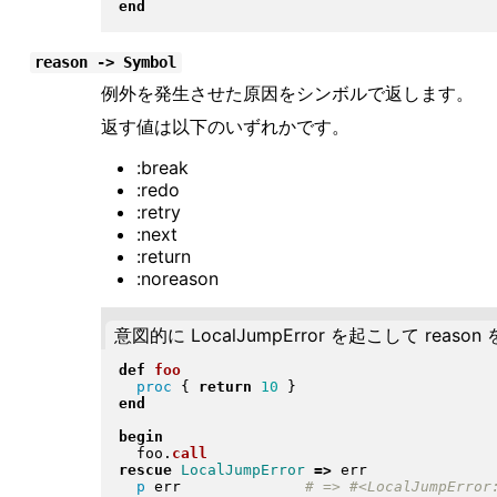
end
reason -> Symbol
例外を発生させた原因をシンボルで返します。
返す値は以下のいずれかです。
:break
:redo
:retry
:next
:return
:noreason
意図的に LocalJumpError を起こして reason
def
foo
proc
{
return
10
}
end
begin
  foo
.
call
rescue
LocalJumpError
=>
 err

p
 err              