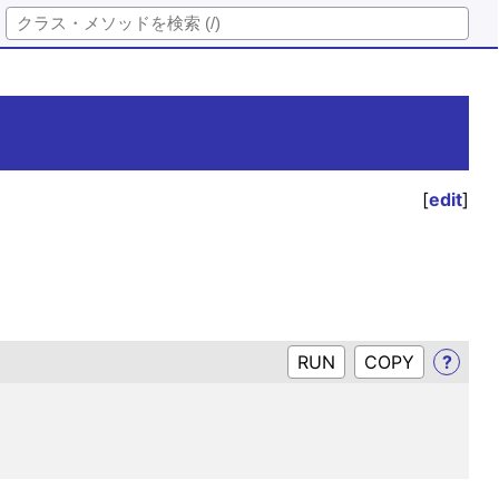
[
edit
]
RUN
?