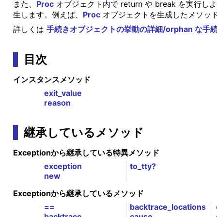
また、
Proc
オブジェクト内で return や break
生します。例えば、
Proc
オブジェクトを生成したメソッ
詳しくは
手続きオブジェクトの挙動の詳細/orphan な
目次
インスタンスメソッド
exit_value
reason
継承しているメソッド
Exceptionから継承している特異メソッド
exception
to_tty?
new
Exceptionから継承しているメソッド
==
backtrace_locations
backtrace
cause