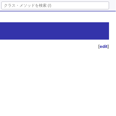
[
edit
]