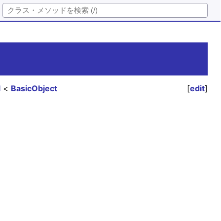
l
BasicObject
[
edit
]