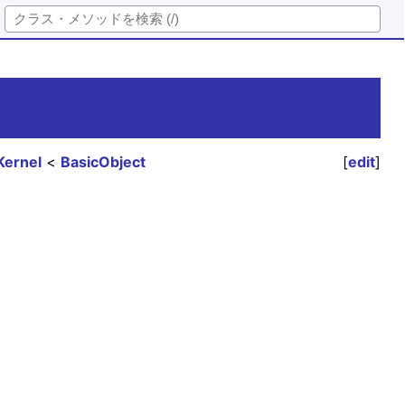
Kernel
BasicObject
[
edit
]