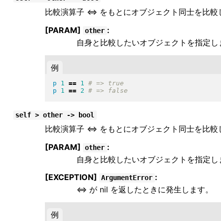
比較演算子 <=> をもとにオブジェクト同士を比較しま
[PARAM]
:
other
自身と比較したいオブジェクトを指定し
例
p
1
==
1
p
1
==
2
self > other -> bool
比較演算子 <=> をもとにオブジェクト同士を比較し
[PARAM]
:
other
自身と比較したいオブジェクトを指定し
[EXCEPTION]
:
ArgumentError
<=> が nil を返したときに発生します。
例