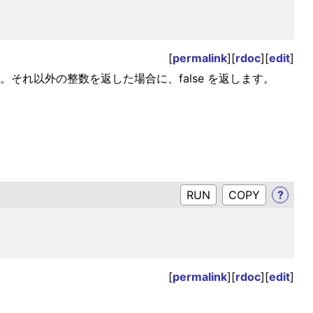
[
permalink
][
rdoc
][
edit
]
ます。それ以外の整数を返した場合に、false を返します。
RUN
?
[
permalink
][
rdoc
][
edit
]