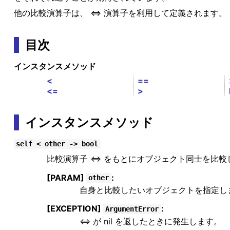
他の比較演算子は、 <=> 演算子を利用して定義されます。
目次
インスタンスメソッド
<
==
<=
>
インスタンスメソッド
self < other -> bool
比較演算子 <=> をもとにオブジェクト同士を比較し
[PARAM]
:
other
自身と比較したいオブジェクトを指定し
[EXCEPTION]
:
ArgumentError
<=> が nil を返したときに発生します。