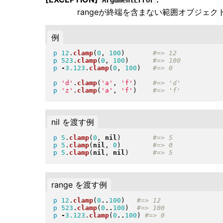
rangeが終端を含まない範囲オブジェク
例
p
12
.
clamp
(
0
, 
100
)
p
523
.
clamp
(
0
, 
100
)
p
-
3.123
.
clamp
(
0
, 
100
)
p
'd'
.
clamp
(
'a'
, 
'f'
)
p
'z'
.
clamp
(
'a'
, 
'f'
)
nil を渡す例
p
5
.
clamp
(
0
, 
nil
)
p
5
.
clamp
(
nil
, 
0
)
p
5
.
clamp
(
nil
, 
nil
)
range を渡す例
p
12
.
clamp
(
0
..
100
)
p
523
.
clamp
(
0
..
100
)
p
-
3.123
.
clamp
(
0
..
100
)