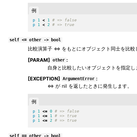
例
p
1
<
1
p
1
<
2
self <= other -> bool
比較演算子 <=> をもとにオブジェクト同士を比較し
[PARAM]
:
other
自身と比較したいオブジェクトを指定し
[EXCEPTION]
:
ArgumentError
<=> が nil を返したときに発生します。
例
p
1
<=
0
p
1
<=
1
p
1
<=
2
self == other -> bool