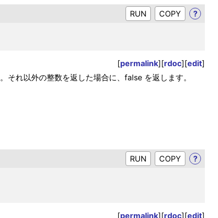
RUN
?
[
permalink
][
rdoc
][
edit
]
ます。それ以外の整数を返した場合に、false を返します。
RUN
?
[
permalink
][
rdoc
][
edit
]