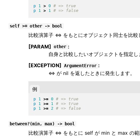
p
1
>
0
p
1
>
1
self >= other -> bool
比較演算子 <=> をもとにオブジェクト同士を比較し
[PARAM]
:
other
自身と比較したいオブジェクトを指定し
[EXCEPTION]
:
ArgumentError
<=> が nil を返したときに発生します。
例
p
1
>=
0
p
1
>=
1
p
1
>=
2
between?(min, max) -> bool
比較演算子 <=> をもとに self が min と ma