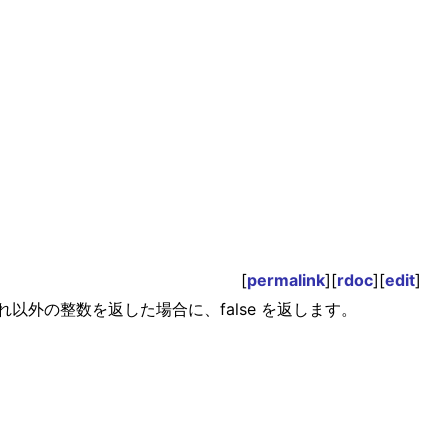
[
permalink
][
rdoc
][
edit
]
それ以外の整数を返した場合に、false を返します。