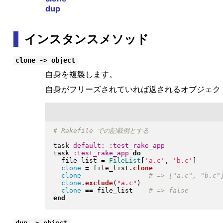
dup
インスタンスメソッド
clone -> object
自身を複製します。
自身がフリーズされていれば返されるオブジェク
task 
default:
:test_rake_app
task 
:test_rake_app
do
  file_list 
=
FileList
[
'a.c'
, 
'b.c'
]
clone
=
 file_list
.
clone
clone
clone
.
exclude
(
"
a.c
"
)
clone
==
 file_list    
end