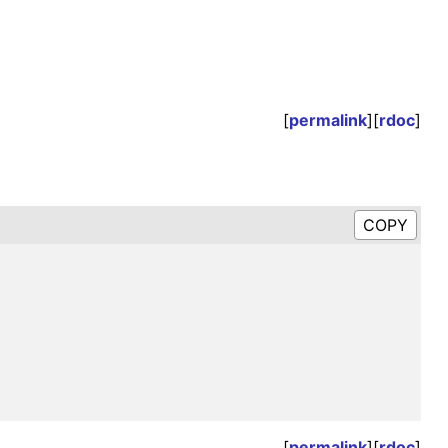
[
permalink
][
rdoc
]
[
permalink
][
rdoc
]