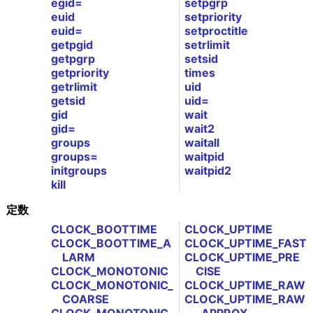
egid=
setpgrp
euid
setpriority
euid=
setproctitle
getpgid
setrlimit
getpgrp
setsid
getpriority
times
getrlimit
uid
getsid
uid=
gid
wait
gid=
wait2
groups
waitall
groups=
waitpid
initgroups
waitpid2
kill
定数
CLOCK_BOOTTIME
CLOCK_UPTIME
CLOCK_BOOTTIME_A
CLOCK_UPTIME_FAST
LARM
CLOCK_UPTIME_PRE
CLOCK_MONOTONIC
CISE
CLOCK_MONOTONIC_
CLOCK_UPTIME_RAW
COARSE
CLOCK_UPTIME_RAW