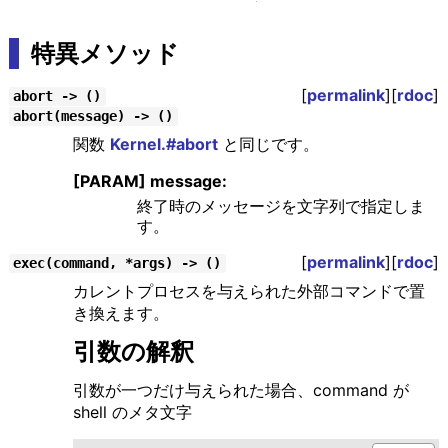
特異メソッド
[
permalink
][
rdoc
]
abort -> ()
abort(message) -> ()
関数
Kernel.#abort
と同じです。
[PARAM] message:
終了時のメッセージを文字列で指定しま
す。
[
permalink
][
rdoc
]
exec(command, *args) -> ()
カレントプロセスを与えられた外部コマンドで置
き換えます。
引数の解釈
引数が一つだけ与えられた場合、command が
shell のメタ文字