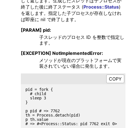
して返します。生成したスレッドは子プロセスが
終了した後に終了ステータス (
Process::Status
)
を返します。指定した子プロセスが存在しなけれ
ば即座に nil で終了します。
[PARAM] pid:
子スレッドのプロセス ID を整数で指定し
ます。
[EXCEPTION] NotImplementedError:
メソッドが現在のプラットフォームで実
装されていない場合に発生します。
pid = fork {

  # child

  sleep 3

}

p pid # => 7762

th = Process.detach(pid)

p th.value
