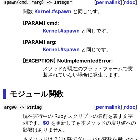
[
permalink
][
rdoc
]
spawn(cmd, *arg) -> Integer
関数
Kernel.#spawn
と同じです。
[PARAM] cmd:
Kernel.#spawn
と同じです。
[PARAM] arg:
Kernel.#spawn
と同じです。
[EXCEPTION] NotImplementedError:
メソッドが現在のプラットフォームで実
装されていない場合に発生します。
モジュール関数
[
permalink
][
rdoc
]
argv0 -> String
現在実行中の Ruby スクリプトの名前を表す文字
列です。
$0
を更新しても本メソッドの戻り値への
影響はありません。
本メソッドは 2.1 以降でグローバル変数を用いない