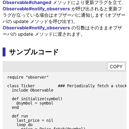
Observable#changed
メソッドにより更新フラグを立て、
Observable#notify_observers
が呼び出されると更新フ
ラグが立っている場合はオブザーバに通知します (オブザー
バの update メソッドを呼び出す)。
Observable#notify_observers
の引数はそのままオブザ
ーバの update メソッドに渡されます。
サンプルコード
require "observer"

class Ticker          ### Periodically fetch a stock 
  include Observable

  def initialize(symbol)

    @symbol = symbol

  end

  def run

    last_price = nil

    loop do
