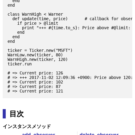
  end

end

class WarnHigh < Warner

  def update(time, price)       # callback for observ
    if price > @limit

      print "+++ #{time.to_s}: Price above #@limit: #
    end

  end

end

ticker = Ticker.new("MSFT")

WarnLow.new(ticker, 80)

WarnHigh.new(ticker, 120)

ticker.run

# => Current price: 126

# => +++ 2017-11-02 12:09:36 +0900: Price above 120: 
# => Current price: 102

# => Current price: 87

目次
インスタンスメソッド
add_observer
delete_observer