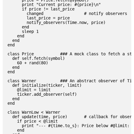
      price = Price.fetch(@symbol)

      print "Current price: #{price}\n"

      if price != last_price

        changed                 # notify observers

        last_price = price

        notify_observers(Time.now, price)

      end

      sleep 1

    end

  end

end

class Price           ### A mock class to fetch a sto
  def self.fetch(symbol)

    60 + rand(80)

  end

end

class Warner          ### An abstract observer of Tic
  def initialize(ticker, limit)

    @limit = limit

    ticker.add_observer(self)

  end

end

class WarnLow < Warner

  def update(time, price)       # callback for observ
    if price < @limit

      print "--- #{time.to_s}: Price below #@limit: #
    end
