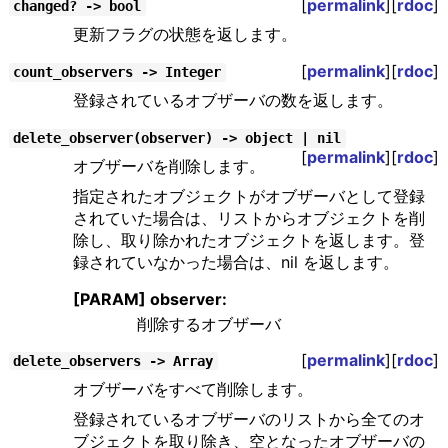
[
permalink
][
rdoc
]
changed? -> bool
更新フラグの状態を返します。
[
permalink
][
rdoc
]
count_observers -> Integer
登録されているオブザーバの数を返します。
delete_observer(observer) -> object | nil
[
permalink
][
rdoc
]
オブザーバを削除します。
指定されたオブジェクトがオブザーバとして登録
されていた場合は、リストからオブジェクトを削
除し、取り除かれたオブジェクトを返します。登
録されていなかった場合は、nil を返します。
[PARAM] observer:
削除するオブザーバ
[
permalink
][
rdoc
]
delete_observers -> Array
オブザーバをすべて削除します。
登録されているオブザーバのリストから全てのオ
ブジェクトを取り除き、空となったオブザーバの