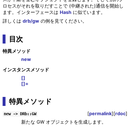
ロセスがそれを取りだすことで (中継された)通信を開始し
ます。インターフェースは
Hash
に似ています。
詳しくは
drb/gw
の例を見てください。
目次
特異メソッド
new
インスタンスメソッド
[]
[]=
特異メソッド
[
permalink
][
rdoc
]
new -> DRb::GW
新たな GW オブジェクトを生成します。