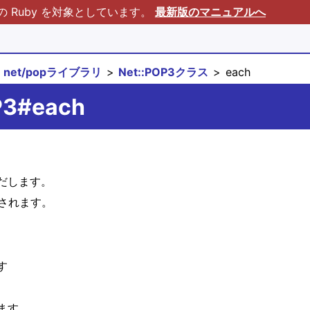
Ruby を対象としています。
最新版のマニュアルへ
net/popライブラリ
Net::POP3クラス
each
P3#each
だします。
されます。
す
ます