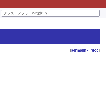
[
permalink
][
rdoc
]