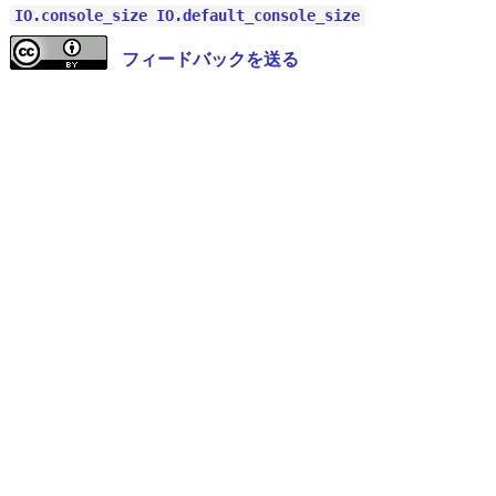
IO.console_size
IO.default_console_size
フィードバックを送る