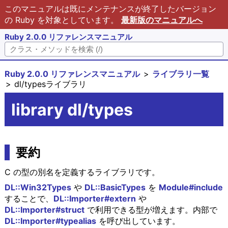
このマニュアルは既にメンテナンスが終了したバージョン
の Ruby を対象としています。
最新版のマニュアルへ
Ruby 2.0.0 リファレンスマニュアル
Ruby 2.0.0 リファレンスマニュアル
ライブラリ一覧
dl/typesライブラリ
library dl/types
要約
C の型の別名を定義するライブラリです。
DL::Win32Types
や
DL::BasicTypes
を
Module#include
することで、
DL::Importer#extern
や
DL::Importer#struct
で利用できる型が増えます。内部で
DL::Importer#typealias
を呼び出しています。