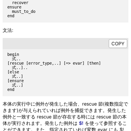
  recover

ensure

  must_to_do

文法:
begin

  式..

[rescue [error_type,..] [=> evar] [then]

  式..]..

[else

  式..]

[ensure

  式..]

本体の実行中に例外が発生した場合、rescue 節(複数指定で
きます)が与えられていれば例外を捕捉できます。発生した
例外と一致する rescue 節が存在する時には rescue 節の本
体が実行されます。発生した例外は
$!
を使って参照するこ
とができます。また、指定されていれば変数 evar にも $!