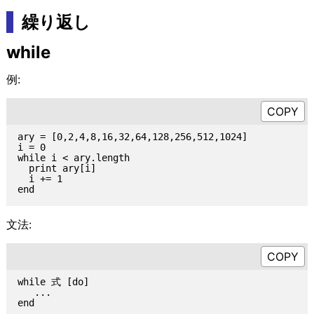
繰り返し
while
例:
ary = [0,2,4,8,16,32,64,128,256,512,1024]

i = 0

while i < ary.length

  print ary[i]

  i += 1

文法:
while 式 [do]

   ...
