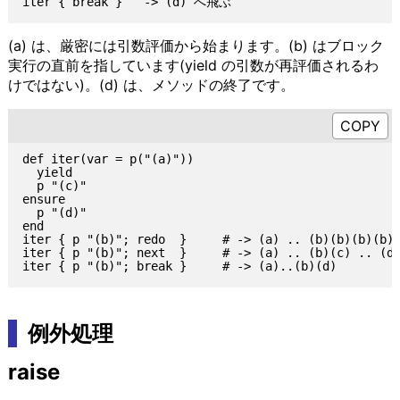
(a) は、厳密には引数評価から始まります。(b) はブロック
実行の直前を指しています(yield の引数が再評価されるわ
けではない)。(d) は、メソッドの終了です。
def iter(var = p("(a)"))

  yield

  p "(c)"

ensure

  p "(d)"

end

iter { p "(b)"; redo  }     # -> (a) .. (b)(b)(b)(b) 
iter { p "(b)"; next  }     # -> (a) .. (b)(c) .. (d)
例外処理
raise