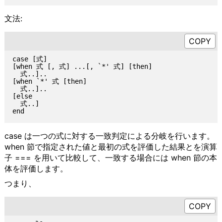
文法:
case [式]

[when 式 [, 式] ...[, `*' 式] [then]

  式..]..

[when `*' 式 [then]

  式..]..

[else

  式..]

case は一つの式に対する一致判定による分岐を行います。
when 節で指定された値と最初の式を評価した結果とを演算
子 === を用いて比較して、一致する場合には when 節の本
体を評価します。
つまり、