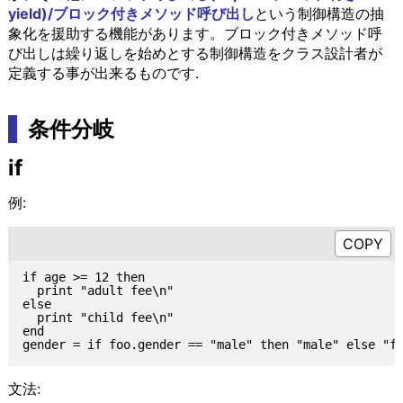
yield)/ブロック付きメソッド呼び出し
という制御構造の抽
象化を援助する機能があります。ブロック付きメソッド呼
び出しは繰り返しを始めとする制御構造をクラス設計者が
定義する事が出来るものです.
条件分岐
if
例:
if age >= 12 then

  print "adult fee\n"

else

  print "child fee\n"

end

文法: