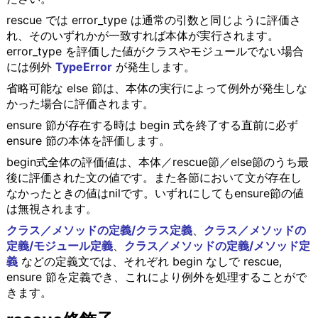
rescue では error_type は通常の引数と同じように評価さ
れ、そのいずれかが一致すれば本体が実行されます。
error_type を評価した値がクラスやモジュールでない場合
には例外
TypeError
が発生します。
省略可能な else 節は、本体の実行によって例外が発生しな
かった場合に評価されます。
ensure 節が存在する時は begin 式を終了する直前に必ず
ensure 節の本体を評価します。
begin式全体の評価値は、本体／rescue節／else節のうち最
後に評価された文の値です。また各節において文が存在し
なかったときの値はnilです。いずれにしてもensure節の値
は無視されます。
クラス／メソッドの定義/クラス定義
、
クラス／メソッドの
定義/モジュール定義
、
クラス／メソッドの定義/メソッド定
義
などの定義文では、それぞれ begin なしで rescue,
ensure 節を定義でき、これにより例外を処理することがで
きます。