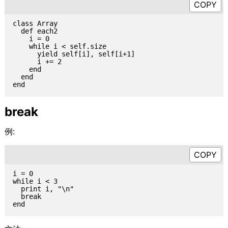
class Array

  def each2

    i = 0

    while i < self.size

      yield self[i], self[i+1]

      i += 2

    end

  end

break
例:
i = 0

while i < 3

  print i, "\n"

  break
