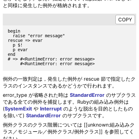
と同様に発生した例外が格納されます。
begin

  raise "error message"

rescue => evar

  p $!

  p evar

end

# => #<RuntimeError: error message>

例外の一致判定は，発生した例外が rescue 節で指定したク
ラスのインスタンスであるかどうかで行われます。
error_type が省略された時は
StandardError
のサブクラス
である全ての例外を捕捉します。Rubyの組み込み例外は
(
SystemExit
や
Interrupt
のような脱出を目的としたもの
を除いて)
StandardError
のサブクラスです。
例外クラスのクラス階層については [[unknown:組み込みク
ラス／モジュール／例外クラス/例外クラス]] を参照してく
ださい。