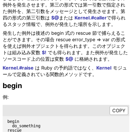
例外を発生させます。第三の形式では第一引数で指定され
た例外を、第二引数をメッセージとして発生させます。第
四の形式の第三引数は
$@
または
Kernel.#caller
で得られ
るスタック情報で、例外が発生した場所を示します。
発生した例外は後述の begin 式の rescue 節で捕らえるこ
とができます。その場合 rescue error_type => var の形式
を使えば例外オブジェクトを得られます。このオブジェク
トは組み込み変数
$!
でも得られます。また例外が発生した
ソースコード上の位置は変数
$@
に格納されます。
Kernel.#raise
は Ruby の予約語ではなく、
Kernel
モジュ
ールで定義されている関数的メソッドです。
begin
例:
begin

  do_something

rescue
