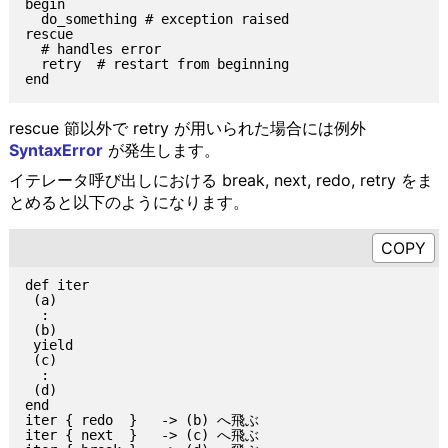
begin

  do_something # exception raised

rescue

  # handles error

  retry  # restart from beginning

rescue 節以外で retry が用いられた場合には例外
SyntaxError
が発生します。
イテレータ呼び出しにおける break, next, redo, retry をま
とめると以下のようになります。
def iter

 (a)

  :

 (b)

 yield

 (c)

  :

 (d)

end

iter { redo  }   -> (b) へ飛ぶ

iter { next  }   -> (c) へ飛ぶ
