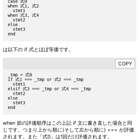
case 式0

when 式1, 式2

  stmt1

when 式3, 式4

  stmt2

else

  stmt3

は以下の if 式とほぼ等価です。
_tmp = 式0

if 式1 === _tmp or 式2 === _tmp

  stmt1

elsif 式3 === _tmp or 式4 === _tmp

  stmt2

else

  stmt3

when 節の評価順序はこの上記 if 文に書き直した場合と同
じです。つまり上から順に(そして左から順に) === が評価
されます。また「式0」は1回だけ評価されます。