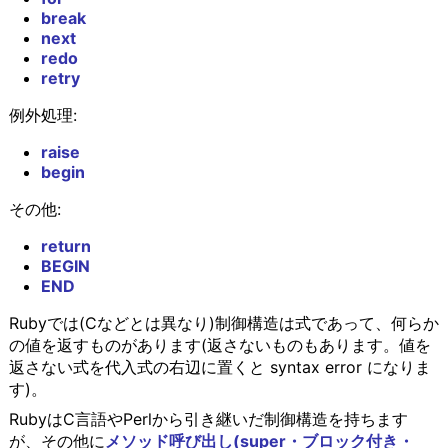
break
next
redo
retry
例外処理:
raise
begin
その他:
return
BEGIN
END
Rubyでは(Cなどとは異なり)制御構造は式であって、何らか
の値を返すものがあります(返さないものもあります。値を
返さない式を代入式の右辺に置くと syntax error になりま
す)。
RubyはC言語やPerlから引き継いだ制御構造を持ちます
が、その他に
メソッド呼び出し(super・ブロック付き・