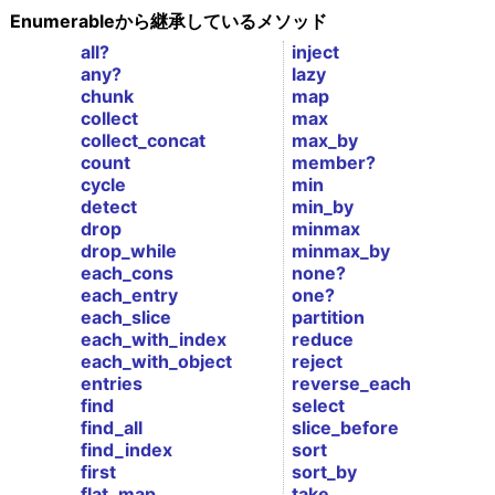
Enumerableから継承しているメソッド
all?
inject
any?
lazy
chunk
map
collect
max
collect_concat
max_by
count
member?
cycle
min
detect
min_by
drop
minmax
drop_while
minmax_by
each_cons
none?
each_entry
one?
each_slice
partition
each_with_index
reduce
each_with_object
reject
entries
reverse_each
find
select
find_all
slice_before
find_index
sort
first
sort_by
flat_map
take