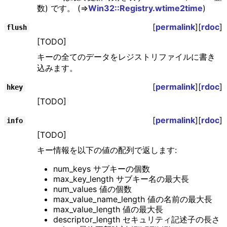
数) です。 (⇒
Win32::Registry.wtime2time
)
[
permalink
][
rdoc
]
flush
[TODO]
キーの全てのデータをレジストリファイルに書き
込みます。
[
permalink
][
rdoc
]
hkey
[TODO]
[
permalink
][
rdoc
]
info
[TODO]
キー情報を以下の値の配列で返します:
num_keys サブキーの個数
max_key_length サブキー名の最大長
num_values 値の個数
max_value_name_length 値の名前の最大長
max_value_length 値の最大長
descriptor_length セキュリティ記述子の長さ