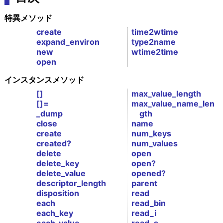
特異メソッド
create
time2wtime
expand_environ
type2name
new
wtime2time
open
インスタンスメソッド
[]
max_value_length
[]=
max_value_name_len
_dump
gth
close
name
create
num_keys
created?
num_values
delete
open
delete_key
open?
delete_value
opened?
descriptor_length
parent
disposition
read
each
read_bin
each_key
read_i