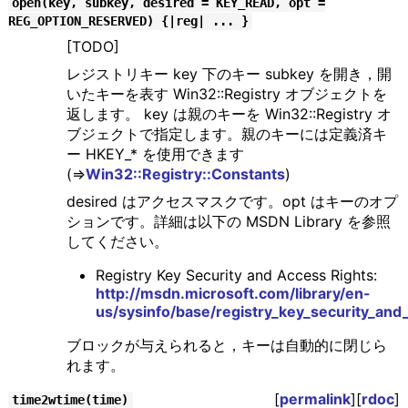
open(key, subkey, desired = KEY_READ, opt =
REG_OPTION_RESERVED) {|reg| ... }
[TODO]
レジストリキー key 下のキー subkey を開き，開
いたキーを表す Win32::Registry オブジェクトを
返します。 key は親のキーを Win32::Registry オ
ブジェクトで指定します。親のキーには定義済キ
ー HKEY_* を使用できます
(⇒
Win32::Registry::Constants
)
desired はアクセスマスクです。opt はキーのオプ
ションです。詳細は以下の MSDN Library を参照
してください。
Registry Key Security and Access Rights:
http://msdn.microsoft.com/library/en-
us/sysinfo/base/registry_key_security_and
ブロックが与えられると，キーは自動的に閉じら
れます。
[
permalink
][
rdoc
]
time2wtime(time)