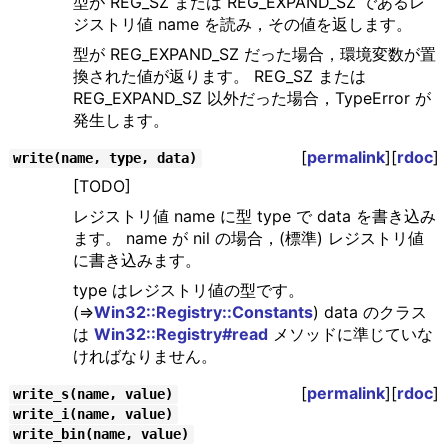
型が REG_SZ または REG_EXPAND_SZ であるレ
ジストリ値 name を読み，その値を返します。
型が REG_EXPAND_SZ だった場合，環境変数が置
換された値が返ります。 REG_SZ または
REG_EXPAND_SZ 以外だった場合，TypeError が
発生します。
[
permalink
][
rdoc
]
write(name, type, data)
[TODO]
レジストリ値 name に型 type で data を書き込み
ます。 name が nil の場合，(標準) レジストリ値
に書き込みます。
type はレジストリ値の型です。
(⇒
Win32::Registry::Constants
) data のクラス
は
Win32::Registry#read
メソッドに準じていな
ければなりません。
[
permalink
][
rdoc
]
write_s(name, value)
write_i(name, value)
write_bin(name, value)