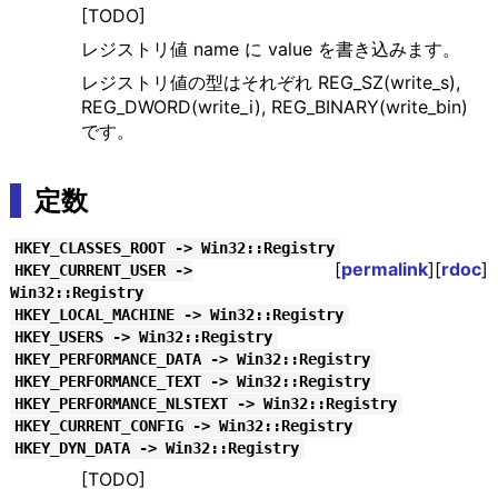
[TODO]
レジストリ値 name に value を書き込みます。
レジストリ値の型はそれぞれ REG_SZ(write_s),
REG_DWORD(write_i), REG_BINARY(write_bin)
です。
定数
HKEY_CLASSES_ROOT -> Win32::Registry
[
permalink
][
rdoc
]
HKEY_CURRENT_USER ->
Win32::Registry
HKEY_LOCAL_MACHINE -> Win32::Registry
HKEY_USERS -> Win32::Registry
HKEY_PERFORMANCE_DATA -> Win32::Registry
HKEY_PERFORMANCE_TEXT -> Win32::Registry
HKEY_PERFORMANCE_NLSTEXT -> Win32::Registry
HKEY_CURRENT_CONFIG -> Win32::Registry
HKEY_DYN_DATA -> Win32::Registry
[TODO]