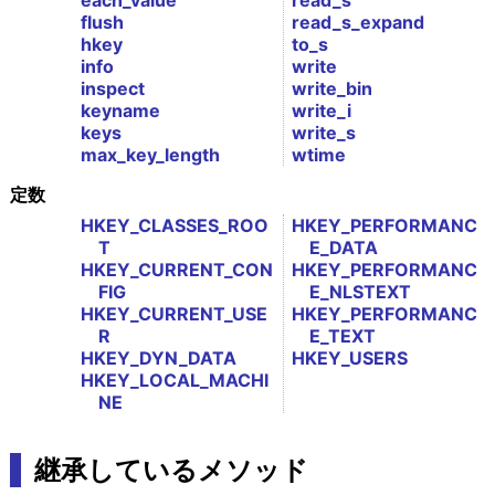
each_value
read_s
flush
read_s_expand
hkey
to_s
info
write
inspect
write_bin
keyname
write_i
keys
write_s
max_key_length
wtime
定数
HKEY_CLASSES_ROO
HKEY_PERFORMANC
T
E_DATA
HKEY_CURRENT_CON
HKEY_PERFORMANC
FIG
E_NLSTEXT
HKEY_CURRENT_USE
HKEY_PERFORMANC
R
E_TEXT
HKEY_DYN_DATA
HKEY_USERS
HKEY_LOCAL_MACHI
NE
継承しているメソッド