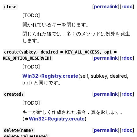
[
permalink
][
rdoc
]
close
[TODO]
開かれているキーを閉じます。
閉じられた後では，多くのメソッドは例外を発生
します。
create(subkey, desired = KEY_ALL_ACCESS, opt =
[
permalink
][
rdoc
]
REG_OPTION_RESERVED)
[TODO]
Win32::Registry.create
(self, subkey, desired,
opt) と同じです。
[
permalink
][
rdoc
]
created?
[TODO]
キーが新しく作成された場合，真を返します。
(⇒
Win32::Registry.create
)
[
permalink
][
rdoc
]
delete(name)
delete_value(name)