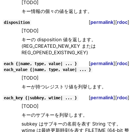
[TODO]
キー情報の個々の値を返します。
[
permalink
][
rdoc
]
disposition
[TODO]
キーの disposition 値を返します。
(REG_CREATED_NEW_KEY または
REG_OPENED_EXISTING_KEY)
[
permalink
][
rdoc
]
each {|name, type, value| ... }
each_value {|name, type, value| ... }
[TODO]
キーが持つレジストリ値を列挙します。
[
permalink
][
rdoc
]
each_key {|subkey, wtime| ... }
[TODO]
キーのサブキーを列挙します。
subkey はサブキーの名前を表す String です。
wtime は最終更新時刻を表す FILETIME (64-bit 整