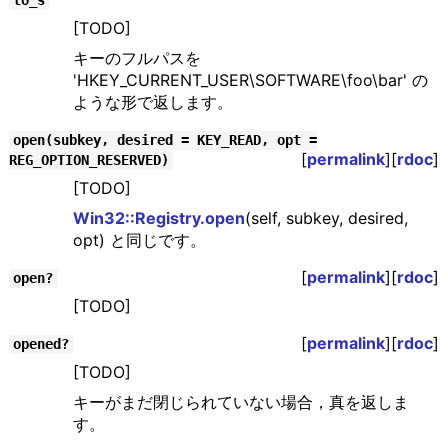
to_s
[TODO]
キーのフルパスを
'HKEY_CURRENT_USER\SOFTWARE\foo\bar' の
ような形で返します。
open(subkey, desired = KEY_READ, opt =
[
permalink
][
rdoc
]
REG_OPTION_RESERVED)
[TODO]
Win32::Registry.open
(self, subkey, desired,
opt) と同じです。
[
permalink
][
rdoc
]
open?
[TODO]
[
permalink
][
rdoc
]
opened?
[TODO]
キーがまだ閉じられていない場合，真を返しま
す。