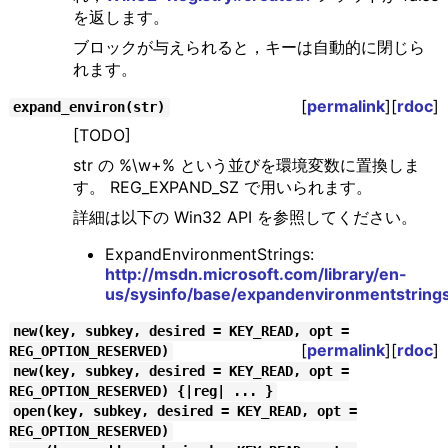
を返します。
ブロックが与えられると，キーは自動的に閉じら
れます。
[
permalink
][
rdoc
]
expand_environ(str)
[TODO]
str の %\w+% という並びを環境変数に置換しま
す。 REG_EXPAND_SZ で用いられます。
詳細は以下の Win32 API を参照してください。
ExpandEnvironmentStrings:
http://msdn.microsoft.com/library/en-
us/sysinfo/base/expandenvironmentstring
new(key, subkey, desired = KEY_READ, opt =
[
permalink
][
rdoc
]
REG_OPTION_RESERVED)
new(key, subkey, desired = KEY_READ, opt =
REG_OPTION_RESERVED) {|reg| ... }
open(key, subkey, desired = KEY_READ, opt =
REG_OPTION_RESERVED)