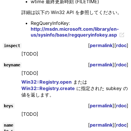
wtime 最終更新時刻 (FILETIME)
詳細は以下の Win32 API を参照してください。
RegQueryInfoKey:
http://msdn.microsoft.com/library/en-
us/sysinfo/base/regqueryinfokey.asp
[
permalink
][
rdoc
]
inspect
[TODO]
[
permalink
][
rdoc
]
keyname
[TODO]
Win32::Registry.open
または
Win32::Registry.create
に指定された subkey の
値を返します。
[
permalink
][
rdoc
]
keys
[TODO]
[
permalink
][
rdoc
]
name