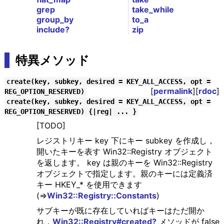
grep
take_while
group_by
to_a
include?
zip
特異メソッド
create(key, subkey, desired = KEY_ALL_ACCESS, opt =
[
permalink
][
rdoc
]
REG_OPTION_RESERVED)
create(key, subkey, desired = KEY_ALL_ACCESS, opt =
REG_OPTION_RESERVED) {|reg| ... }
[TODO]
レジストリキー key 下にキー subkey を作成し，
開いたキーを表す Win32::Registry オブジェクト
を返します。 key は親のキーを Win32::Registry
オブジェクトで指定します。親のキーには定義済
キー HKEY_* を使用できます
(⇒
Win32::Registry::Constants
)
サブキーが既に存在していればキーはただ開か
れ，
Win32::Registry#created?
メソッドが false