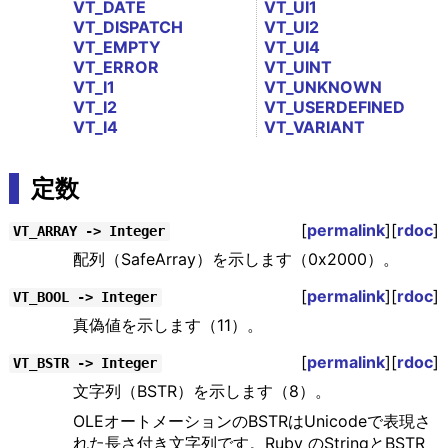
VT_DATE
VT_UI1
VT_DISPATCH
VT_UI2
VT_EMPTY
VT_UI4
VT_ERROR
VT_UINT
VT_I1
VT_UNKNOWN
VT_I2
VT_USERDEFINED
VT_I4
VT_VARIANT
定数
[
permalink
][
rdoc
]
VT_ARRAY -> Integer
配列（SafeArray）を示します（0x2000）。
[
permalink
][
rdoc
]
VT_BOOL -> Integer
真偽値を示します（11）。
[
permalink
][
rdoc
]
VT_BSTR -> Integer
文字列（BSTR）を示します（8）。
OLEオートメーションのBSTRはUnicodeで表現さ
れた長さ付き文字列です。Ruby のStringとBSTR