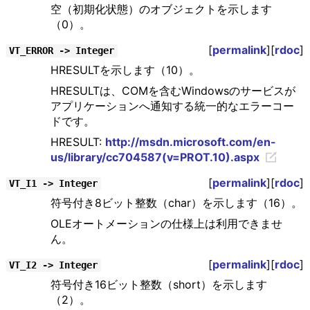
空（初期化状態）のオブジェクトを示します
（0）。
[
permalink
][
rdoc
]
VT_ERROR -> Integer
HRESULTを示します（10）。
HRESULTは、COMを含むWindowsのサービスが
アプリケーションへ通知する統一的なエラーコー
ドです。
HRESULT:
http://msdn.microsoft.com/en-
us/library/cc704587(v=PROT.10).aspx
[
permalink
][
rdoc
]
VT_I1 -> Integer
符号付き8ビット整数（char）を示します（16）。
OLEオートメーションの仕様上は利用できませ
ん。
[
permalink
][
rdoc
]
VT_I2 -> Integer
符号付き16ビット整数（short）を示します
（2）。