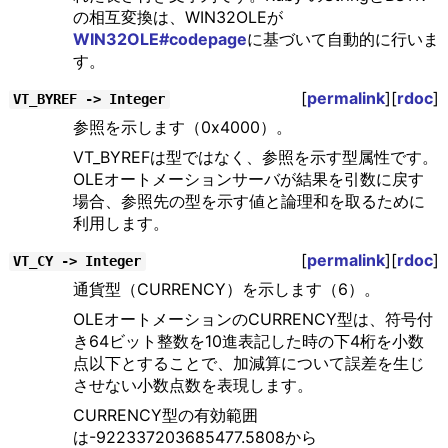
の相互変換は、WIN32OLEが
WIN32OLE#codepage
に基づいて自動的に行いま
す。
[
permalink
][
rdoc
]
VT_BYREF -> Integer
参照を示します（0x4000）。
VT_BYREFは型ではなく、参照を示す型属性です。
OLEオートメーションサーバが結果を引数に戻す
場合、参照先の型を示す値と論理和を取るために
利用します。
[
permalink
][
rdoc
]
VT_CY -> Integer
通貨型（CURRENCY）を示します（6）。
OLEオートメーションのCURRENCY型は、符号付
き64ビット整数を10進表記した時の下4桁を小数
点以下とすることで、加減算について誤差を生じ
させない小数点数を表現します。
CURRENCY型の有効範囲
は-922337203685477.5808から