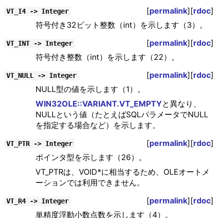
[
permalink
][
rdoc
]
VT_I4 -> Integer
符号付き32ビット整数（int）を示します（3）。
[
permalink
][
rdoc
]
VT_INT -> Integer
符号付き整数（int）を示します（22）。
[
permalink
][
rdoc
]
VT_NULL -> Integer
NULL型の値を示します（1）。
WIN32OLE::VARIANT.VT_EMPTY
と異なり、
NULLという値（たとえばSQLパラメータでNULL
を指定する場合など）を示します。
[
permalink
][
rdoc
]
VT_PTR -> Integer
ポインタ型を示します（26）。
VT_PTRは、VOID*に相当するため、OLEオートメ
ーションでは利用できません。
[
permalink
][
rdoc
]
VT_R4 -> Integer
単精度浮動小数点数を示します（4）。