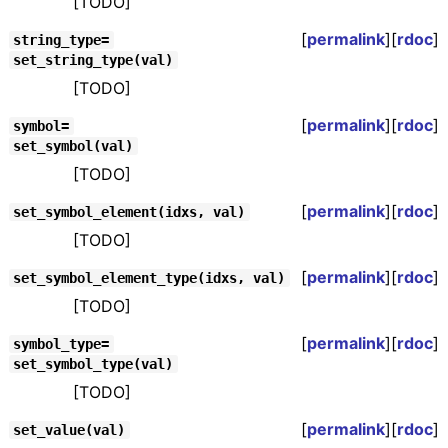
[TODO]
[
permalink
][
rdoc
]
string_type=
set_string_type(val)
[TODO]
[
permalink
][
rdoc
]
symbol=
set_symbol(val)
[TODO]
[
permalink
][
rdoc
]
set_symbol_element(idxs, val)
[TODO]
[
permalink
][
rdoc
]
set_symbol_element_type(idxs, val)
[TODO]
[
permalink
][
rdoc
]
symbol_type=
set_symbol_type(val)
[TODO]
[
permalink
][
rdoc
]
set_value(val)