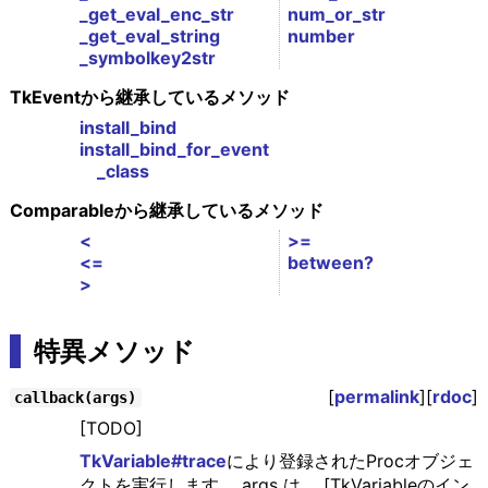
_get_eval_enc_str
num_or_str
_get_eval_string
number
_symbolkey2str
TkEventから継承しているメソッド
install_bind
install_bind_for_event
_class
Comparableから継承しているメソッド
<
>=
<=
between?
>
特異メソッド
[
permalink
][
rdoc
]
callback(args)
[TODO]
TkVariable#trace
により登録されたProcオブジェ
クトを実行します。 args は、 [TkVariableのイン