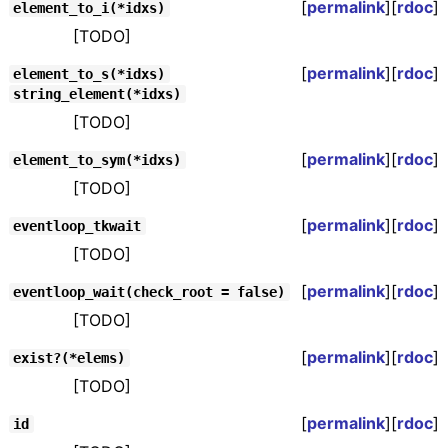
[
permalink
][
rdoc
]
element_to_i(*idxs)
[TODO]
[
permalink
][
rdoc
]
element_to_s(*idxs)
string_element(*idxs)
[TODO]
[
permalink
][
rdoc
]
element_to_sym(*idxs)
[TODO]
[
permalink
][
rdoc
]
eventloop_tkwait
[TODO]
[
permalink
][
rdoc
]
eventloop_wait(check_root = false)
[TODO]
[
permalink
][
rdoc
]
exist?(*elems)
[TODO]
[
permalink
][
rdoc
]
id