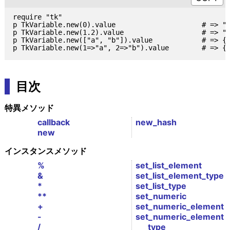
require "tk"

p TkVariable.new(0).value                     # => "0
p TkVariable.new(1.2).value                   # => "1
p TkVariable.new(["a", "b"]).value            # => {"
目次
特異メソッド
callback
new_hash
new
インスタンスメソッド
%
set_list_element
&
set_list_element_type
*
set_list_type
**
set_numeric
+
set_numeric_element
-
set_numeric_element
/
_type