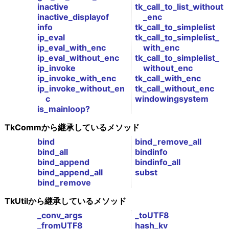
inactive
tk_call_to_list_without
inactive_displayof
_enc
info
tk_call_to_simplelist
ip_eval
tk_call_to_simplelist_
ip_eval_with_enc
with_enc
ip_eval_without_enc
tk_call_to_simplelist_
ip_invoke
without_enc
ip_invoke_with_enc
tk_call_with_enc
ip_invoke_without_en
tk_call_without_enc
c
windowingsystem
is_mainloop?
TkCommから継承しているメソッド
bind
bind_remove_all
bind_all
bindinfo
bind_append
bindinfo_all
bind_append_all
subst
bind_remove
TkUtilから継承しているメソッド
_conv_args
_toUTF8
_fromUTF8
hash_kv