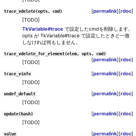
[
permalink
][
rdoc
]
trace_vdelete(opts, cmd)
[TODO]
TkVariable#trace
で設定したcmdを削除します。
opts が TkVariable#trace で設定したときと一致
しなければ何もしません。
trace_vdelete_for_element(elem, opts, cmd)
[
permalink
][
rdoc
]
[TODO]
[
permalink
][
rdoc
]
trace_vinfo
[TODO]
[
permalink
][
rdoc
]
undef_default
[TODO]
[
permalink
][
rdoc
]
update(hash)
[TODO]
[
permalink
][
rdoc
]
value