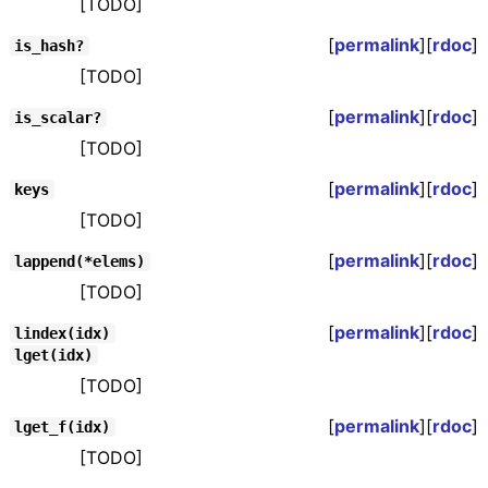
[TODO]
[
permalink
][
rdoc
]
is_hash?
[TODO]
[
permalink
][
rdoc
]
is_scalar?
[TODO]
[
permalink
][
rdoc
]
keys
[TODO]
[
permalink
][
rdoc
]
lappend(*elems)
[TODO]
[
permalink
][
rdoc
]
lindex(idx)
lget(idx)
[TODO]
[
permalink
][
rdoc
]
lget_f(idx)
[TODO]