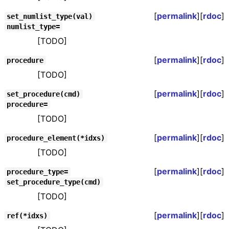
[
permalink
][
rdoc
]
set_numlist_type(val)
numlist_type=
[TODO]
[
permalink
][
rdoc
]
procedure
[TODO]
[
permalink
][
rdoc
]
set_procedure(cmd)
procedure=
[TODO]
[
permalink
][
rdoc
]
procedure_element(*idxs)
[TODO]
[
permalink
][
rdoc
]
procedure_type=
set_procedure_type(cmd)
[TODO]
[
permalink
][
rdoc
]
ref(*idxs)