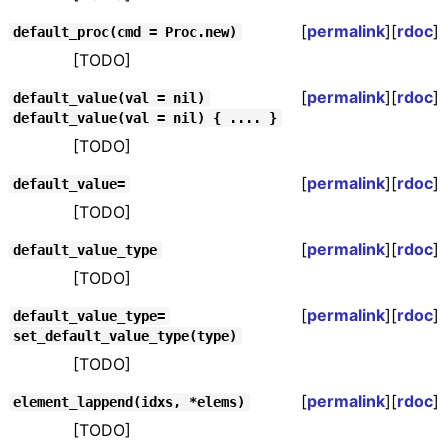
[
permalink
][
rdoc
]
default_proc(cmd = Proc.new)
[TODO]
[
permalink
][
rdoc
]
default_value(val = nil)
default_value(val = nil) { .... }
[TODO]
[
permalink
][
rdoc
]
default_value=
[TODO]
[
permalink
][
rdoc
]
default_value_type
[TODO]
[
permalink
][
rdoc
]
default_value_type=
set_default_value_type(type)
[TODO]
[
permalink
][
rdoc
]
element_lappend(idxs, *elems)
[TODO]