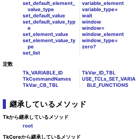
set_default_element_
variable_element
value_type
variable_type=
set_default_value
wait
set_default_value_typ
window
e
window=
set_element_value
window_element
set_element_value_ty
window_type=
pe
zero?
set_list
定数
Tk_VARIABLE_ID
TkVar_ID_TBL
TkCommandNames
USE_TCLs_SET_VARIA
TkVar_CB_TBL
BLE_FUNCTIONS
継承しているメソッド
Tkから継承しているメソッド
root
TkCoreから継承しているメソッド