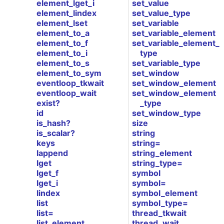
element_lget_i
set_value
element_lindex
set_value_type
element_lset
set_variable
element_to_a
set_variable_element
element_to_f
set_variable_element_
element_to_i
type
element_to_s
set_variable_type
element_to_sym
set_window
eventloop_tkwait
set_window_element
eventloop_wait
set_window_element
exist?
_type
id
set_window_type
is_hash?
size
is_scalar?
string
keys
string=
lappend
string_element
lget
string_type=
lget_f
symbol
lget_i
symbol=
lindex
symbol_element
list
symbol_type=
list=
thread_tkwait
list_element
thread_wait