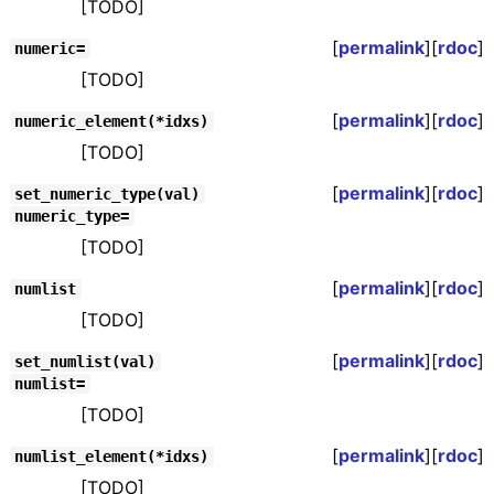
[TODO]
[
permalink
][
rdoc
]
numeric=
[TODO]
[
permalink
][
rdoc
]
numeric_element(*idxs)
[TODO]
[
permalink
][
rdoc
]
set_numeric_type(val)
numeric_type=
[TODO]
[
permalink
][
rdoc
]
numlist
[TODO]
[
permalink
][
rdoc
]
set_numlist(val)
numlist=
[TODO]
[
permalink
][
rdoc
]
numlist_element(*idxs)
[TODO]