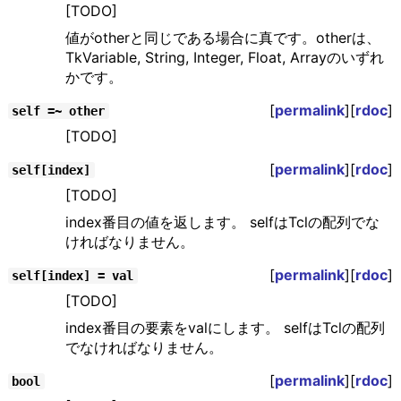
[TODO]
値がotherと同じである場合に真です。otherは、
TkVariable, String, Integer, Float, Arrayのいずれ
かです。
[
permalink
][
rdoc
]
self =~ other
[TODO]
[
permalink
][
rdoc
]
self[index]
[TODO]
index番目の値を返します。 selfはTclの配列でな
ければなりません。
[
permalink
][
rdoc
]
self[index] = val
[TODO]
index番目の要素をvalにします。 selfはTclの配列
でなければなりません。
[
permalink
][
rdoc
]
bool