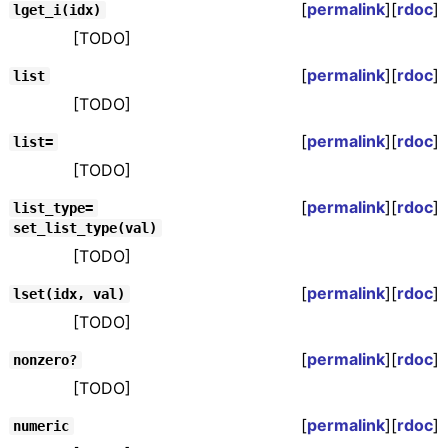
[
permalink
][
rdoc
]
lget_i(idx)
[TODO]
[
permalink
][
rdoc
]
list
[TODO]
[
permalink
][
rdoc
]
list=
[TODO]
[
permalink
][
rdoc
]
list_type=
set_list_type(val)
[TODO]
[
permalink
][
rdoc
]
lset(idx, val)
[TODO]
[
permalink
][
rdoc
]
nonzero?
[TODO]
[
permalink
][
rdoc
]
numeric