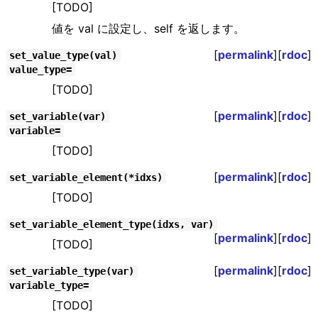
[TODO]
値を val に設定し、self を返します。
[
permalink
][
rdoc
]
set_value_type(val)
value_type=
[TODO]
[
permalink
][
rdoc
]
set_variable(var)
variable=
[TODO]
[
permalink
][
rdoc
]
set_variable_element(*idxs)
[TODO]
set_variable_element_type(idxs, var)
[
permalink
][
rdoc
]
[TODO]
[
permalink
][
rdoc
]
set_variable_type(var)
variable_type=
[TODO]