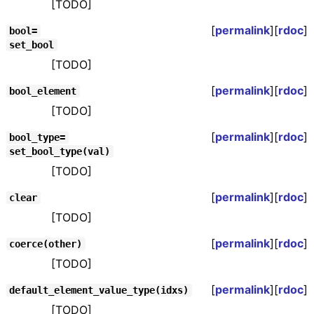
[TODO]
[
permalink
][
rdoc
]
bool=
set_bool
[TODO]
[
permalink
][
rdoc
]
bool_element
[TODO]
[
permalink
][
rdoc
]
bool_type=
set_bool_type(val)
[TODO]
[
permalink
][
rdoc
]
clear
[TODO]
[
permalink
][
rdoc
]
coerce(other)
[TODO]
[
permalink
][
rdoc
]
default_element_value_type(idxs)
[TODO]