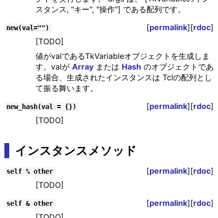
スタンス, "キー", "操作"] である配列です。
[
permalink
][
rdoc
]
new(val="")
[TODO]
値がvalであるTkVariableオブジェクトを生成しま
す。valが
Array
または
Hash
のオブジェクトであ
る場合、生成されたインスタンスは Tclの配列とし
て振る舞います。
[
permalink
][
rdoc
]
new_hash(val = {})
[TODO]
インスタンスメソッド
[
permalink
][
rdoc
]
self % other
[TODO]
[
permalink
][
rdoc
]
self & other
[TODO]