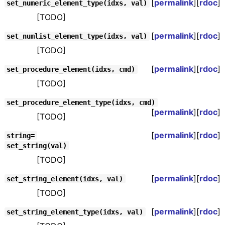
[
permalink
][
rdoc
]
set_numeric_element_type(idxs, val)
[TODO]
[
permalink
][
rdoc
]
set_numlist_element_type(idxs, val)
[TODO]
[
permalink
][
rdoc
]
set_procedure_element(idxs, cmd)
[TODO]
set_procedure_element_type(idxs, cmd)
[
permalink
][
rdoc
]
[TODO]
[
permalink
][
rdoc
]
string=
set_string(val)
[TODO]
[
permalink
][
rdoc
]
set_string_element(idxs, val)
[TODO]
[
permalink
][
rdoc
]
set_string_element_type(idxs, val)