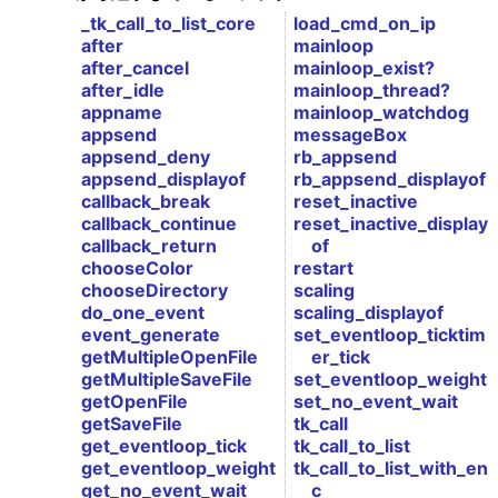
_tk_call_to_list_core
load_cmd_on_ip
after
mainloop
after_cancel
mainloop_exist?
after_idle
mainloop_thread?
appname
mainloop_watchdog
appsend
messageBox
appsend_deny
rb_appsend
appsend_displayof
rb_appsend_displayof
callback_break
reset_inactive
callback_continue
reset_inactive_display
callback_return
of
chooseColor
restart
chooseDirectory
scaling
do_one_event
scaling_displayof
event_generate
set_eventloop_ticktim
getMultipleOpenFile
er_tick
getMultipleSaveFile
set_eventloop_weight
getOpenFile
set_no_event_wait
getSaveFile
tk_call
get_eventloop_tick
tk_call_to_list
get_eventloop_weight
tk_call_to_list_with_en
get_no_event_wait
c