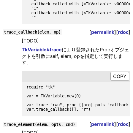
  callback called with [<TkVariable: v00000>,
  "1"

  callback called with [<TkVariable: v00000>,
[
permalink
][
rdoc
]
trace_callback(elem, op)
[TODO]
TkVariable#trace
により登録されたProcオブジェ
クトを引数にself, elem, opを指定して実行しま
す。
require "tk"

var = TkVariable.new(0)

var.trace "rwu", proc {|arg| puts "callback c
[
permalink
][
rdoc
]
trace_element(elem, opts, cmd)
[TODO]