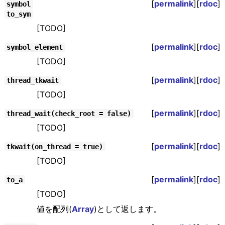
[
permalink
][
rdoc
]
symbol
to_sym
[TODO]
[
permalink
][
rdoc
]
symbol_element
[TODO]
[
permalink
][
rdoc
]
thread_tkwait
[TODO]
[
permalink
][
rdoc
]
thread_wait(check_root = false)
[TODO]
[
permalink
][
rdoc
]
tkwait(on_thread = true)
[TODO]
[
permalink
][
rdoc
]
to_a
[TODO]
値を配列(
Array
)として返します。