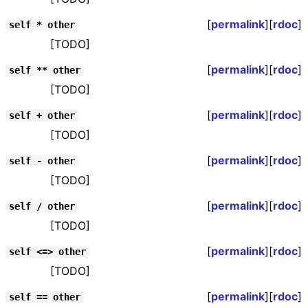
[
permalink
][
rdoc
]
self * other
[TODO]
[
permalink
][
rdoc
]
self ** other
[TODO]
[
permalink
][
rdoc
]
self + other
[TODO]
[
permalink
][
rdoc
]
self - other
[TODO]
[
permalink
][
rdoc
]
self / other
[TODO]
[
permalink
][
rdoc
]
self <=> other
[TODO]
[
permalink
][
rdoc
]
self == other