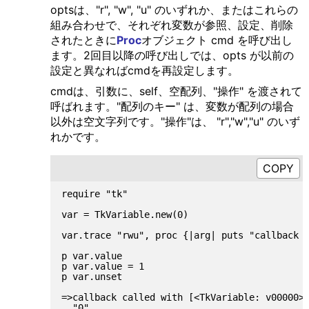
optsは、"r", "w", "u" のいずれか、またはこれらの
組み合わせで、それぞれ変数が参照、設定、削除
されたときに
Proc
オブジェクト cmd を呼び出し
ます。2回目以降の呼び出しでは、opts が以前の
設定と異なればcmdを再設定します。
cmdは、引数に、self、空配列、"操作" を渡されて
呼ばれます。"配列のキー" は、変数が配列の場合
以外は空文字列です。"操作"は、 "r","w","u" のいず
れかです。
require "tk"

var = TkVariable.new(0)

var.trace "rwu", proc {|arg| puts "callback c
p var.value

p var.value = 1

p var.unset

=>callback called with [<TkVariable: v00000>,
  "0"
