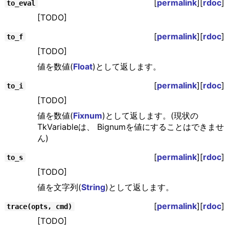
[
permalink
][
rdoc
]
to_eval
[TODO]
[
permalink
][
rdoc
]
to_f
[TODO]
値を数値(
Float
)として返します。
[
permalink
][
rdoc
]
to_i
[TODO]
値を数値(
Fixnum
)として返します。(現状の
TkVariableは、 Bignumを値にすることはできませ
ん)
[
permalink
][
rdoc
]
to_s
[TODO]
値を文字列(
String
)として返します。
[
permalink
][
rdoc
]
trace(opts, cmd)
[TODO]