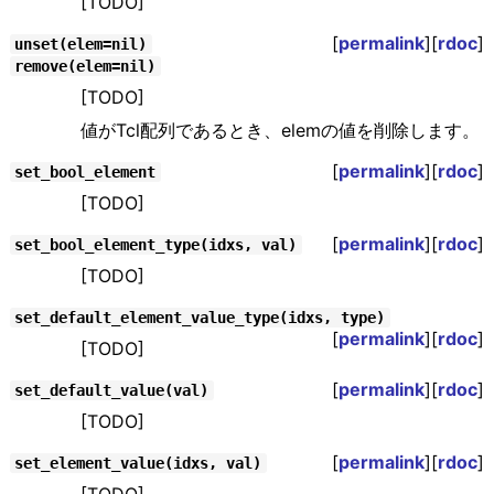
[TODO]
[
permalink
][
rdoc
]
unset(elem=nil)
remove(elem=nil)
[TODO]
値がTcl配列であるとき、elemの値を削除します。
[
permalink
][
rdoc
]
set_bool_element
[TODO]
[
permalink
][
rdoc
]
set_bool_element_type(idxs, val)
[TODO]
set_default_element_value_type(idxs, type)
[
permalink
][
rdoc
]
[TODO]
[
permalink
][
rdoc
]
set_default_value(val)
[TODO]
[
permalink
][
rdoc
]
set_element_value(idxs, val)