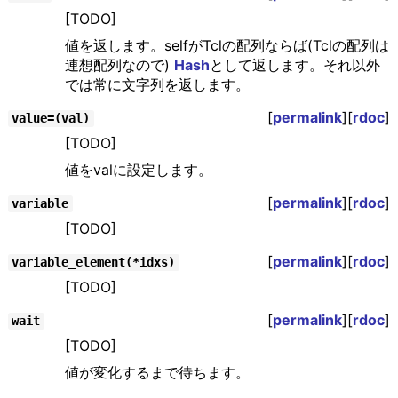
[TODO]
値を返します。selfがTclの配列ならば(Tclの配列は
連想配列なので)
Hash
として返します。それ以外
では常に文字列を返します。
[
permalink
][
rdoc
]
value=(val)
[TODO]
値をvalに設定します。
[
permalink
][
rdoc
]
variable
[TODO]
[
permalink
][
rdoc
]
variable_element(*idxs)
[TODO]
[
permalink
][
rdoc
]
wait
[TODO]
値が変化するまで待ちます。