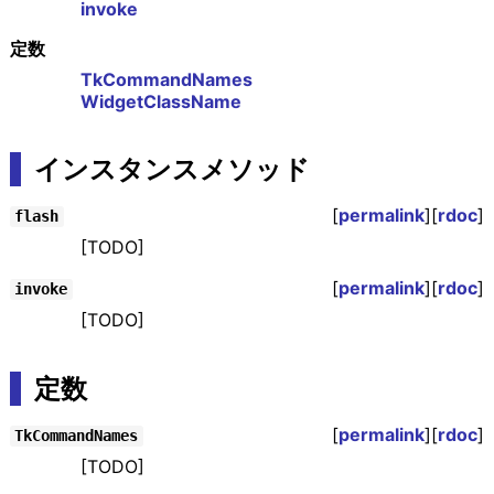
invoke
定数
TkCommandNames
WidgetClassName
インスタンスメソッド
[
permalink
][
rdoc
]
flash
[TODO]
[
permalink
][
rdoc
]
invoke
[TODO]
定数
[
permalink
][
rdoc
]
TkCommandNames
[TODO]