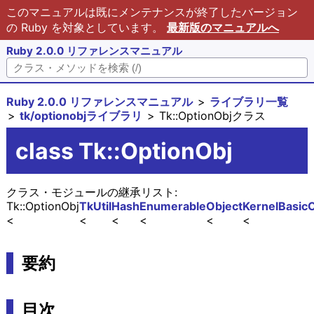
このマニュアルは既にメンテナンスが終了したバージョン
の Ruby を対象としています。
最新版のマニュアルへ
Ruby 2.0.0 リファレンスマニュアル
Ruby 2.0.0 リファレンスマニュアル
ライブラリ一覧
tk/optionobjライブラリ
Tk::OptionObjクラス
class Tk::OptionObj
クラス・モジュールの継承リスト:
Tk::OptionObj
TkUtil
Hash
Enumerable
Object
Kernel
Basic
要約
目次