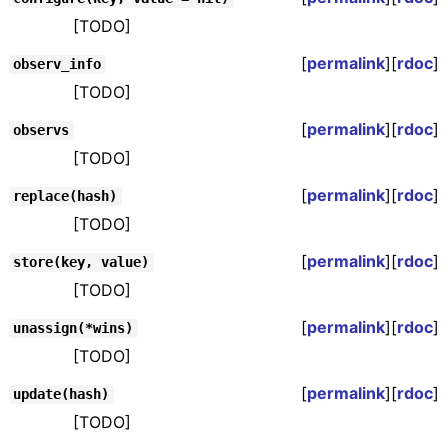
[TODO]
[
permalink
][
rdoc
]
observ_info
[TODO]
[
permalink
][
rdoc
]
observs
[TODO]
[
permalink
][
rdoc
]
replace(hash)
[TODO]
[
permalink
][
rdoc
]
store(key, value)
[TODO]
[
permalink
][
rdoc
]
unassign(*wins)
[TODO]
[
permalink
][
rdoc
]
update(hash)
[TODO]