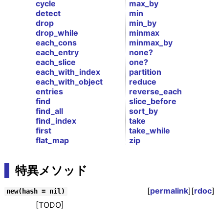
cycle
max_by
detect
min
drop
min_by
drop_while
minmax
each_cons
minmax_by
each_entry
none?
each_slice
one?
each_with_index
partition
each_with_object
reduce
entries
reverse_each
find
slice_before
find_all
sort_by
find_index
take
first
take_while
flat_map
zip
特異メソッド
[
permalink
][
rdoc
]
new(hash = nil)
[TODO]