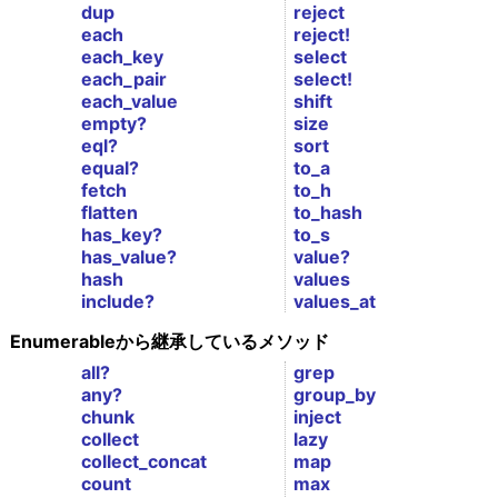
dup
reject
each
reject!
each_key
select
each_pair
select!
each_value
shift
empty?
size
eql?
sort
equal?
to_a
fetch
to_h
flatten
to_hash
has_key?
to_s
has_value?
value?
hash
values
include?
values_at
Enumerableから継承しているメソッド
all?
grep
any?
group_by
chunk
inject
collect
lazy
collect_concat
map
count
max