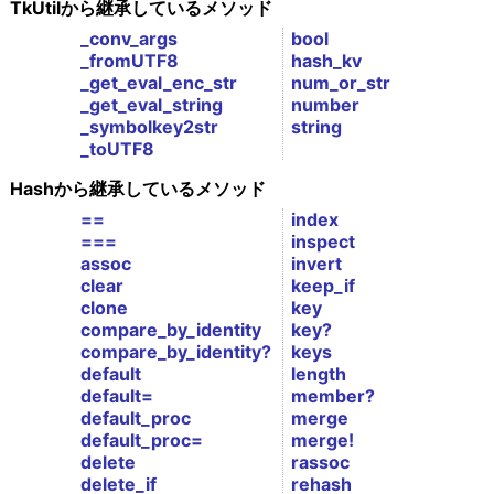
TkUtilから継承しているメソッド
_conv_args
bool
_fromUTF8
hash_kv
_get_eval_enc_str
num_or_str
_get_eval_string
number
_symbolkey2str
string
_toUTF8
Hashから継承しているメソッド
==
index
===
inspect
assoc
invert
clear
keep_if
clone
key
compare_by_identity
key?
compare_by_identity?
keys
default
length
default=
member?
default_proc
merge
default_proc=
merge!
delete
rassoc
delete_if
rehash