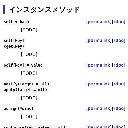
インスタンスメソッド
[
permalink
][
rdoc
]
self + hash
[TODO]
[
permalink
][
rdoc
]
self[key]
cget(key)
[TODO]
[
permalink
][
rdoc
]
self[key] = value
[TODO]
[
permalink
][
rdoc
]
notify(target = nil)
apply(target = nil)
[TODO]
[
permalink
][
rdoc
]
assign(*wins)
[TODO]
[
permalink
][
rdoc
]
configure(key, value = nil)