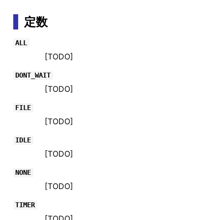
定数
ALL
[TODO]
DONT_WAIT
[TODO]
FILE
[TODO]
IDLE
[TODO]
NONE
[TODO]
TIMER
[TODO]