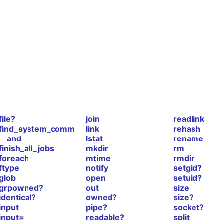
file?
join
readlink
find_system_comm
link
rehash
and
lstat
rename
finish_all_jobs
mkdir
rm
foreach
mtime
rmdir
ftype
notify
setgid?
glob
open
setuid?
grpowned?
out
size
identical?
owned?
size?
input
pipe?
socket?
input=
readable?
split