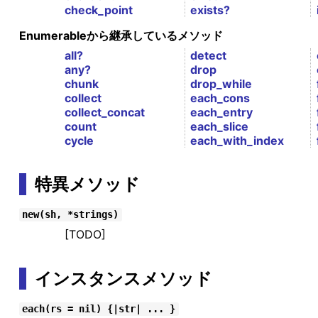
check_point
exists?
Enumerableから継承しているメソッド
all?
detect
any?
drop
chunk
drop_while
collect
each_cons
collect_concat
each_entry
count
each_slice
cycle
each_with_index
特異メソッド
new(sh, *strings)
[TODO]
インスタンスメソッド
each(rs = nil) {|str| ... }