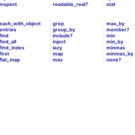
inspect
readable_real?
stat
each_with_object
grep
max_by
entries
group_by
member?
find
include?
min
find_all
inject
min_by
find_index
lazy
minmax
first
map
minmax_by
flat_map
max
none?