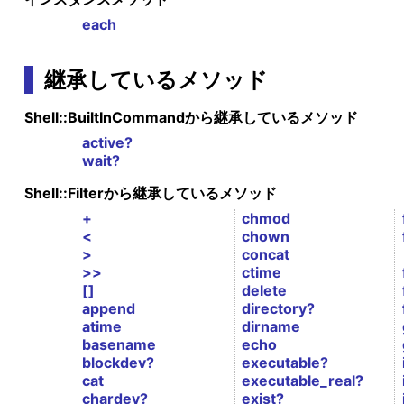
each
継承しているメソッド
Shell::BuiltInCommandから継承しているメソッド
active?
wait?
Shell::Filterから継承しているメソッド
+
chmod
<
chown
>
concat
>>
ctime
[]
delete
append
directory?
atime
dirname
basename
echo
blockdev?
executable?
cat
executable_real?
chardev?
exist?