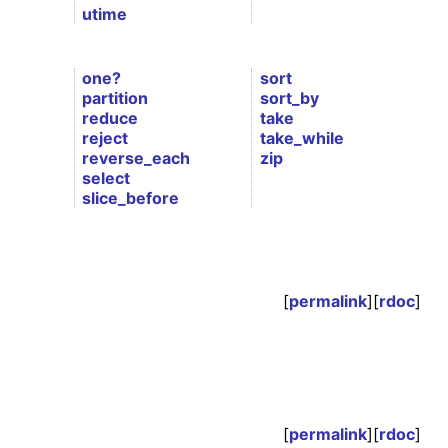
utime
one?
sort
partition
sort_by
reduce
take
reject
take_while
reverse_each
zip
select
slice_before
[
permalink
][
rdoc
]
[
permalink
][
rdoc
]