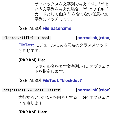
サフィックスを文字列で与えます。'.*' と
いう文字列を与えた場合、'*' はワイルド
カードとして働き '.' を含まない任意の文
字列にマッチします。
[SEE_ALSO]
File.basename
[
permalink
][
rdoc
]
blockdev?(file) -> bool
FileTest
モジュールにある同名のクラスメソッド
と同じです.
[PARAM] file:
ファイル名を表す文字列か IO オブジェク
トを指定します。
[SEE_ALSO]
FileTest.#blockdev?
[
permalink
][
rdoc
]
cat(*files) -> Shell::Filter
実行すると, それらを内容とする Filter オブジェク
トを返します.
[PARAM] files: