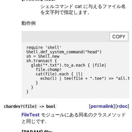
シェルコマンド cat に与えるファイル名
を文字列で指定します。
動作例
require 'shell'

Shell.def_system_command("head")

sh = Shell.new

sh.transact {

  glob("*.txt").to_a.each { |file|

    file.chomp!

    cat(file).each { |l|

      echo(l) | tee(file + ".tee") >> "all.te
    }

  }

[
permalink
][
rdoc
]
chardev?(file) -> bool
FileTest
モジュールにある同名のクラスメソッド
と同じです.