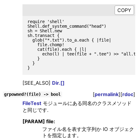
require 'shell'

Shell.def_system_command("head")

sh = Shell.new

sh.transact {

  glob("*.txt").to_a.each { |file|

    file.chomp!

    cat(file).each { |l|

      echo(l) | tee(file + ".tee") >> "all.te
    }

  }

[SEE_ALSO]
Dir.[]
[
permalink
][
rdoc
]
grpowned?(file) -> bool
FileTest
モジュールにある同名のクラスメソッド
と同じです.
[PARAM] file:
ファイル名を表す文字列か IO オブジェク
トを指定します。