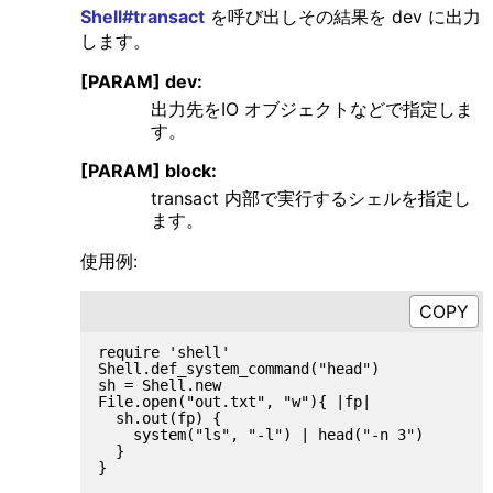
Shell#transact
を呼び出しその結果を dev に出力
します。
[PARAM] dev:
出力先をIO オブジェクトなどで指定しま
す。
[PARAM] block:
transact 内部で実行するシェルを指定し
ます。
使用例:
require 'shell'

Shell.def_system_command("head")

sh = Shell.new

File.open("out.txt", "w"){ |fp|

  sh.out(fp) {

    system("ls", "-l") | head("-n 3")

  }
