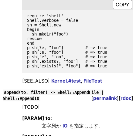
require 'shell'

Shell.verbose = false

sh = Shell.new

begin

  sh.mkdir("foo")

rescue

end

p sh[?e, "foo"]         # => true

p sh[:e, "foo"]         # => true

p sh["e", "foo"]        # => true

p sh[:exists?, "foo"]   # => true

[SEE_ALSO]
Kernel.#test
,
FileTest
append(to, filter) -> Shell::AppendFile |
[
permalink
][
rdoc
]
Shell::AppendIO
[TODO]
[PARAM] to:
文字列か
IO
を指定します。