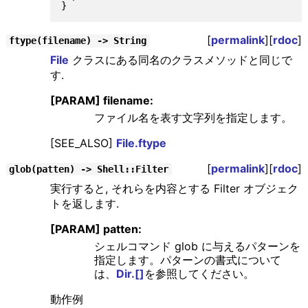
[
permalink
][
rdoc
]
ftype(filename) -> String
File
クラスにある同名のクラスメソッドと同じで
す.
[PARAM] filename:
ファイル名を表す文字列を指定します。
[SEE_ALSO]
File.ftype
[
permalink
][
rdoc
]
glob(patten) -> Shell::Filter
実行すると, それらを内容とする Filter オブジェク
トを返します.
[PARAM] patten:
シェルコマンド glob に与えるパターンを
指定します。パターンの書式について
は、
Dir.[]
を参照してください。
動作例