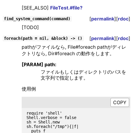
[SEE_ALSO]
FileTest.#file?
[
permalink
][
rdoc
]
find_system_command(command)
[TODO]
[
permalink
][
rdoc
]
foreach(path = nil, &block) -> ()
pathがファイルなら, File#foreach pathがディレ
クトリなら, Dir#foreach の動作をします。
[PARAM] path:
ファイルもしくはディレクトリのパスを
文字列で指定します。
使用例
require 'shell'

Shell.verbose = false

sh = Shell.new

sh.foreach("/tmp"){|f|

  puts f
