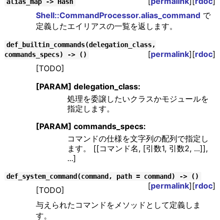
[
permalink
][
rdoc
]
alias_map -> Hash
Shell::CommandProcessor.alias_command
で
定義したエイリアスの一覧を返します。
def_builtin_commands(delegation_class,
[
permalink
][
rdoc
]
commands_specs) -> ()
[TODO]
[PARAM] delegation_class:
処理を委譲したいクラスかモジュールを
指定します。
[PARAM] commands_specs:
コマンドの仕様を文字列の配列で指定し
ます。 [[コマンド名, [引数1, 引数2, ...]],
...]
def_system_command(command, path = command) -> ()
[
permalink
][
rdoc
]
[TODO]
与えられたコマンドをメソッドとして定義しま
す。