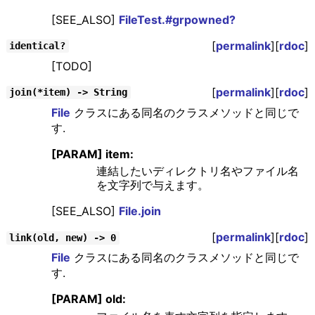
[SEE_ALSO]
FileTest.#grpowned?
[
permalink
][
rdoc
]
identical?
[TODO]
[
permalink
][
rdoc
]
join(*item) -> String
File
クラスにある同名のクラスメソッドと同じで
す.
[PARAM] item:
連結したいディレクトリ名やファイル名
を文字列で与えます。
[SEE_ALSO]
File.join
[
permalink
][
rdoc
]
link(old, new) -> 0
File
クラスにある同名のクラスメソッドと同じで
す.
[PARAM] old: