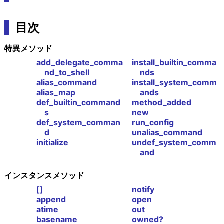
目次
特異メソッド
add_delegate_comma
install_builtin_comma
nd_to_shell
nds
alias_command
install_system_comm
alias_map
ands
def_builtin_command
method_added
s
new
def_system_comman
run_config
d
unalias_command
initialize
undef_system_comm
and
インスタンスメソッド
[]
notify
append
open
atime
out
basename
owned?