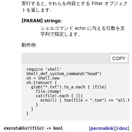
実行すると, それらを内容とする Filter オブジェク
トを返します.
[PARAM] strings:
シェルコマンド echo に与える引数を文
字列で指定します。
動作例
require 'shell'

Shell.def_system_command("head")

sh = Shell.new

sh.transact {

  glob("*.txt").to_a.each { |file|

    file.chomp!

    cat(file).each { |l|

      echo(l) | tee(file + ".tee") >> "all.te
    }

  }

[
permalink
][
rdoc
]
executable?(file) -> bool