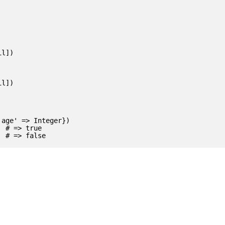
l])

l])

age' => Integer})

 # => true
