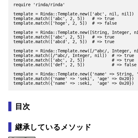
require 'rinda/rinda'

template = Rinda::Template.new(['abc', nil, nil])

template.match(['abc', 2, 5])   # => true

template.match(['hoge', 2, 5])  # => false

template = Rinda::Template.new([String, Integer, ni
template.match(['abc', 2, 5])   # => true

template.match(['abcd', 2, 5])  # => true

template = Rinda::Template.new([/^abc/, Integer, ni
template.match([/^abc/, Integer, nil])  # => true

template.match(['abc', 2, 5])           # => true

template.match(['def', 2, 5])           # => false

template = Rinda::Template.new({'name' => String, '
template.match({'name' => 'seki', 'age' => 0x20})  
目次
継承しているメソッド