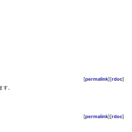
[
permalink
][
rdoc
]
成します。
[
permalink
][
rdoc
]