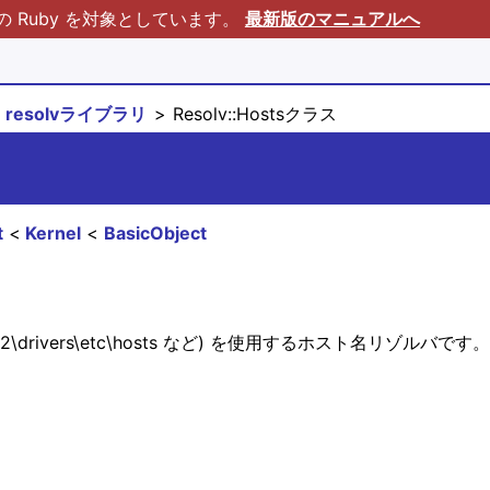
Ruby を対象としています。
最新版のマニュアルへ
resolvライブラリ
Resolv::Hostsクラス
t
Kernel
BasicObject
tem32\drivers\etc\hosts など) を使用するホスト名リゾルバです。