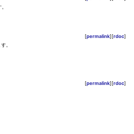
す。
[
permalink
][
rdoc
]
ます。
[
permalink
][
rdoc
]