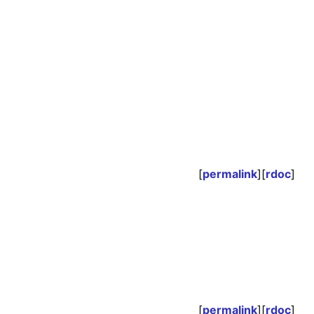
[
permalink
][
rdoc
]
[
permalink
][
rdoc
]