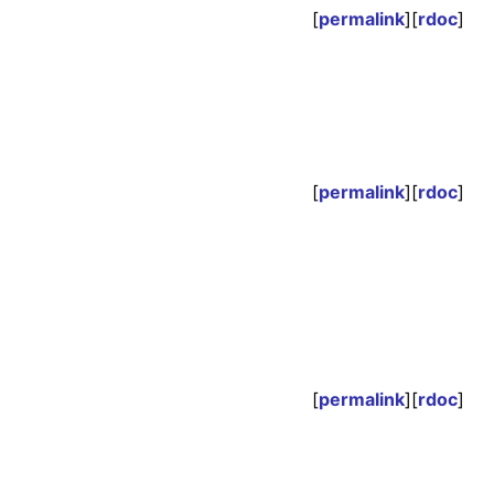
[
permalink
][
rdoc
]
[
permalink
][
rdoc
]
[
permalink
][
rdoc
]